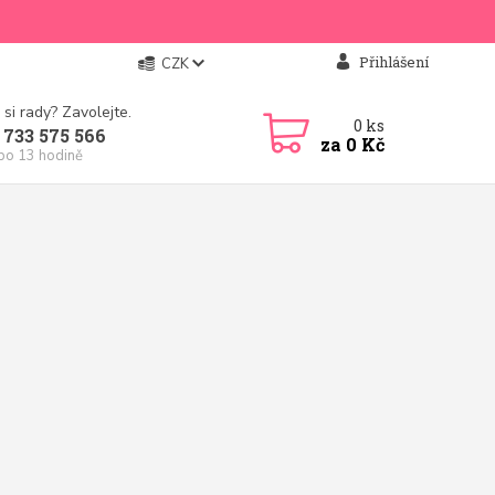
Přihlášení
CZK
 si rady? Zavolejte.
0
ks
 733 575 566
za
0 Kč
 po 13 hodině