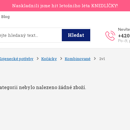
Naskladnili jsme hit letošního léta KNEDLÍČKY!
Blog
Nevíte
Hledat
+420
Po-čt,
Kojenecké potřeby
Kočárky
Kombinované
2v1
ategorii nebylo nalezeno žádné zboží.