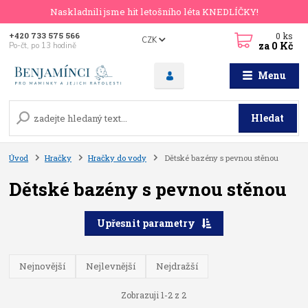
Naskladnili jsme hit letošního léta KNEDLÍČKY!
0
ks
+420 733 575 566
CZK
za
0 Kč
Po-čt, po 13 hodině
Menu
Hledat
Úvod
Hračky
Hračky do vody
Dětské bazény s pevnou stěnou
Dětské bazény s pevnou stěnou
Upřesnit parametry
Nejnovější
Nejlevnější
Nejdražší
Zobrazuji 1-2 z 2