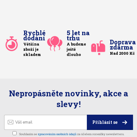
Rychlé
5 let na
dodání
trhu
Doprava
Většina
A budeme
zdarma
zboží je
ještě
Nad 2000 Kč
skladem
dlouho
Nepropásněte novinky, akce a
slevy!
Přihlásit se
Souhlasím se
zpracováním osobních údajů
za účelem rozesílky newsletteru.