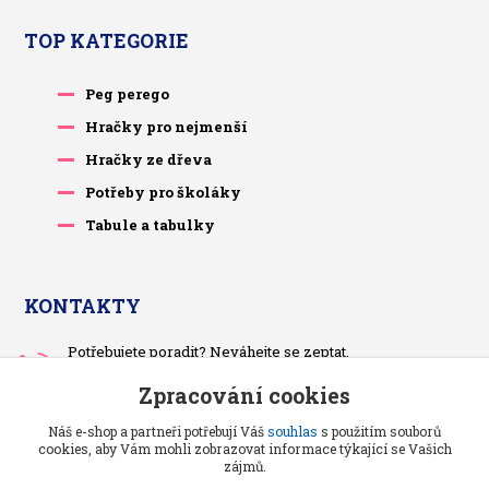
TOP KATEGORIE
Peg perego
Hračky pro nejmenší
Hračky ze dřeva
Potřeby pro školáky
Tabule a tabulky
KONTAKTY
Potřebujete poradit? Neváhejte se zeptat.
+420 733 575 566
Zpracování cookies
Po-čt, po 13 hodině
Náš e-shop a partneři potřebují Váš
souhlas
s použitím souborů
pietrasova.p@seznam.cz
cookies, aby Vám mohli zobrazovat informace týkající se Vašich
zájmů.