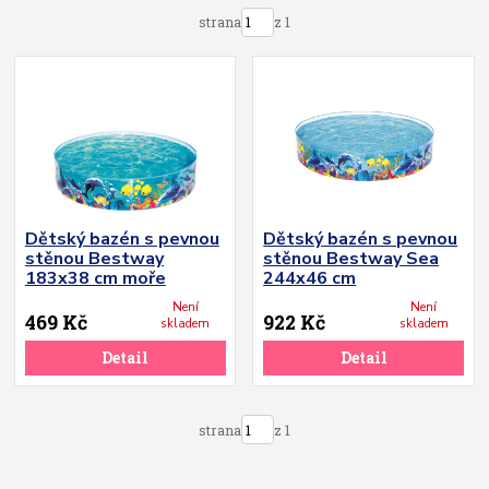
strana
z 1
Dětský bazén s pevnou
Dětský bazén s pevnou
stěnou Bestway
stěnou Bestway Sea
183x38 cm moře
244x46 cm
Není
Není
469 Kč
922 Kč
skladem
skladem
Detail
Detail
strana
z 1