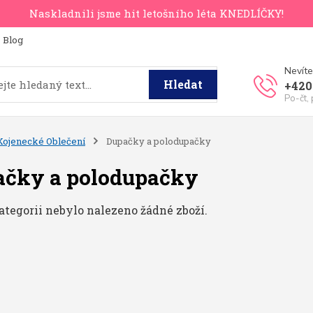
Naskladnili jsme hit letošního léta KNEDLÍČKY!
Blog
Nevíte
Hledat
+420
Po-čt,
Kojenecké Oblečení
Dupačky a polodupačky
ačky a polodupačky
ategorii nebylo nalezeno žádné zboží.