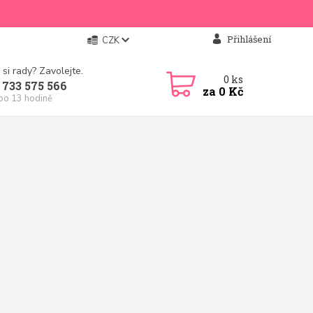
Přihlášení
CZK
 si rady? Zavolejte.
0
ks
 733 575 566
za
0 Kč
 po 13 hodině