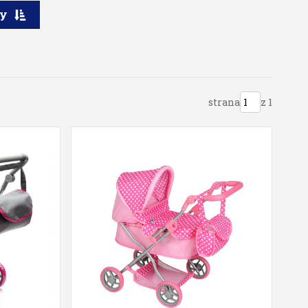
ry
strana
z 1