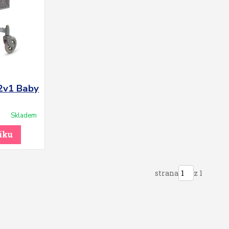
2v1 Baby
Skladem
íku
strana
z 1