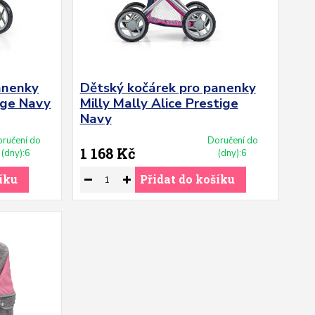
anenky
Dětský kočárek pro panenky
tige Navy
Milly Mally Alice Prestige
Navy
ručení do
Doručení do
1 168 Kč
(dny):6
(dny):6
íku
Přidat do košíku