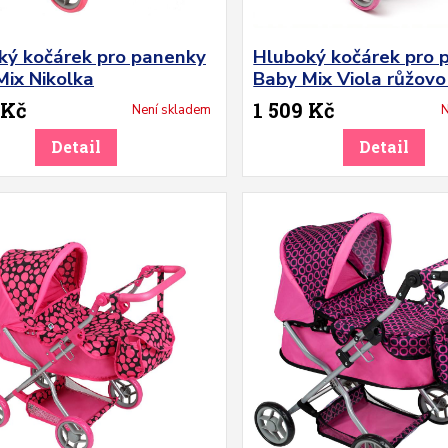
ký kočárek pro panenky
Hluboký kočárek pro 
Mix Nikolka
Baby Mix Viola růžovo
 Kč
1 509 Kč
Není skladem
N
Detail
Detail