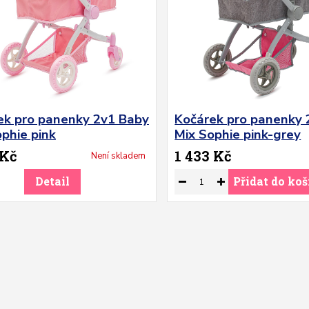
ek pro panenky 2v1 Baby
Kočárek pro panenky 
phie pink
Mix Sophie pink-grey
 Kč
1 433 Kč
Není skladem
Detail
Přidat do koš