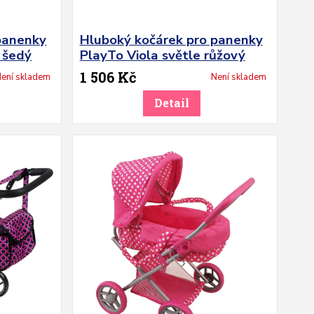
panenky
Hluboký kočárek pro panenky
 šedý
PlayTo Viola světle růžový
1 506 Kč
ení skladem
Není skladem
Detail