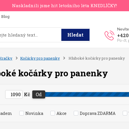
Naskladnili jsme hit letošního léta KNEDLÍČKY!
Blog
Nevíte
Hledat
+420
Po-čt,
Hračky
Kočárky pro panenky
Hluboké kočárky pro panenky
oké kočárky pro panenky
Kč
Od
ladem
Novinka
Akce
Doprava ZDARMA