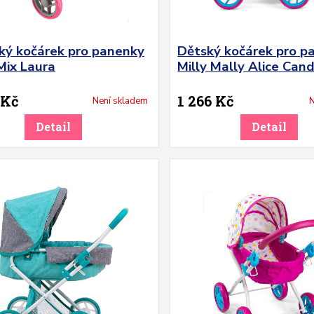
ký kočárek pro panenky
Dětský kočárek pro p
Mix Laura
Milly Mally Alice Can
 Kč
1 266 Kč
Není skladem
N
Detail
Detail