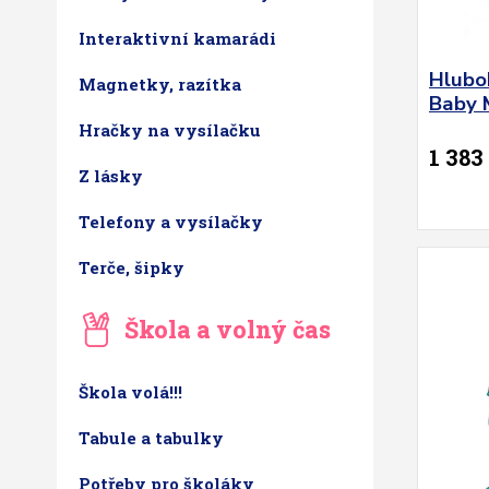
Interaktivní kamarádi
Hlubo
Magnetky, razítka
Baby 
Hračky na vysílačku
1 383
Z lásky
Telefony a vysílačky
Terče, šipky
Škola a volný čas
Škola volá!!!
Tabule a tabulky
Potřeby pro školáky