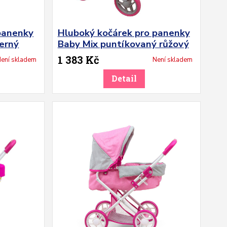
panenky
Hluboký kočárek pro panenky
černý
Baby Mix puntíkovaný růžový
1 383 Kč
ení skladem
Není skladem
Detail