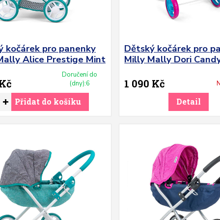
ý kočárek pro panenky
Dětský kočárek pro p
Mally Alice Prestige Mint
Milly Mally Dori Cand
Doručení do
 Kč
1 090 Kč
(dny):6
N
Přidat do košíku
Detail