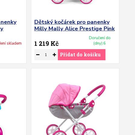
anenky
Dětský kočárek pro panenky
dy
Milly Mally Alice Prestige Pink
Doručení do
1 219 Kč
ení skladem
(dny):6
Přidat do košíku