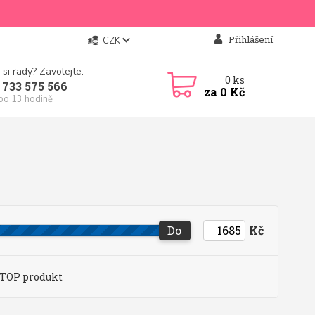
Přihlášení
CZK
 si rady? Zavolejte.
0
ks
 733 575 566
za
0 Kč
 po 13 hodině
Do
Kč
TOP produkt