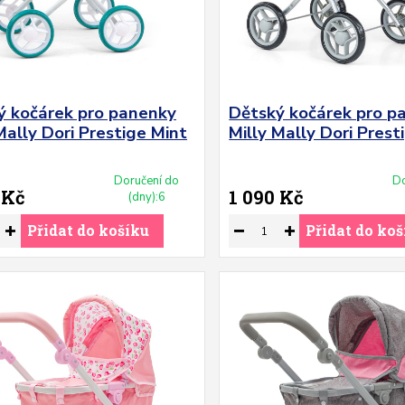
ý kočárek pro panenky
Dětský kočárek pro p
Mally Dori Prestige Mint
Milly Mally Dori Pres
Doručení do
Do
 Kč
1 090 Kč
(dny):6
Přidat do košíku
Přidat do koš