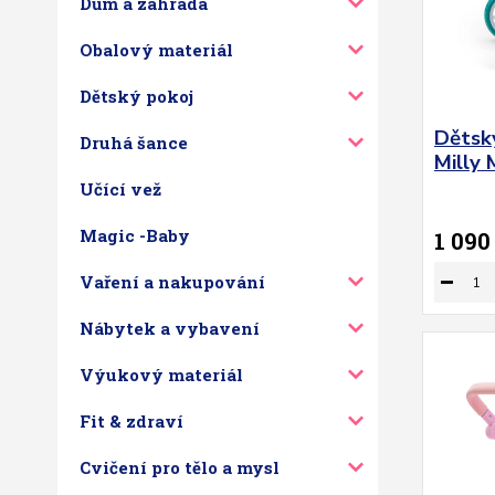
Dům a zahrada
Obalový materiál
Dětský pokoj
Dětsk
Druhá šance
Milly 
Učící vež
Magic -Baby
1 090
Vaření a nakupování
Nábytek a vybavení
Výukový materiál
Fit & zdraví
Cvičení pro tělo a mysl