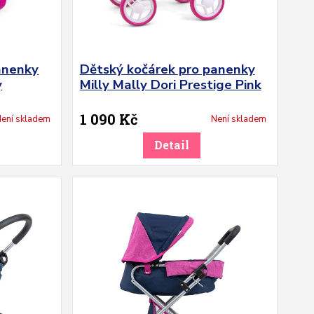
anenky
Dětský kočárek pro panenky
y
Milly Mally Dori Prestige Pink
1 090 Kč
ení skladem
Není skladem
Detail