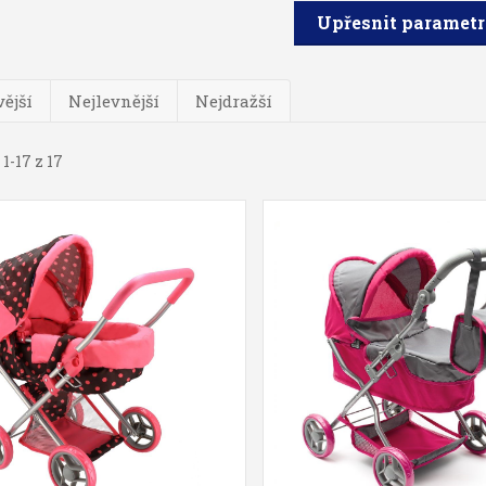
Upřesnit paramet
ější
Nejlevnější
Nejdražší
1-17 z 17