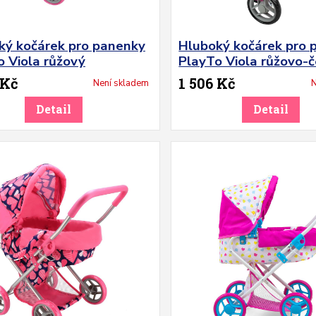
ký kočárek pro panenky
Hluboký kočárek pro 
o Viola růžový
PlayTo Viola růžovo-
 Kč
1 506 Kč
Není skladem
N
Detail
Detail