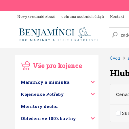
Nevyzvednuté zboží
ochrana osobních údajů
Kontakt
Úvod
Vše pro kojence
Hlub
Maminky a miminka
Kojenecké Potřeby
Cena:
Monitory dechu
Sk
Oblečení ze 100% bavlny