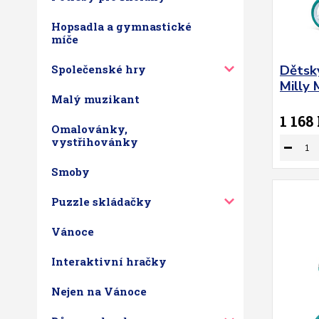
Hopsadla a gymnastické
míče
Dětsk
Společenské hry
Milly 
Malý muzikant
1 168
Omalovánky,
vystřihovánky
Smoby
Puzzle skládačky
Vánoce
Interaktivní hračky
Nejen na Vánoce