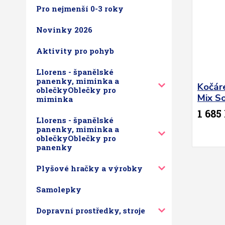
Pro nejmenší 0-3 roky
Novinky 2026
Aktivity pro pohyb
Llorens - španělské
panenky, miminka a
Kočár
oblečkyOblečky pro
Mix So
miminka
1 685
Llorens - španělské
panenky, miminka a
oblečkyOblečky pro
panenky
Plyšové hračky a výrobky
Samolepky
Dopravní prostředky, stroje