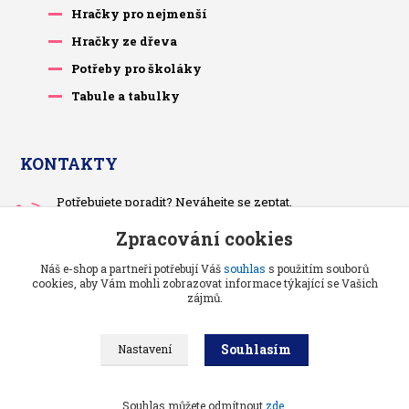
Hračky pro nejmenší
Hračky ze dřeva
Potřeby pro školáky
Tabule a tabulky
KONTAKTY
Potřebujete poradit? Neváhejte se zeptat.
+420 733 575 566
Zpracování cookies
Po-čt, po 13 hodině
Náš e-shop a partneři potřebují Váš
souhlas
s použitím souborů
pietrasova.p@seznam.cz
cookies, aby Vám mohli zobrazovat informace týkající se Vašich
zájmů.
Souhlasím
Nastavení
Benjaminci -
Vše pro děti a kojence
//
Grafika a kódování
: Poradnyweb.cz
Souhlas můžete odmítnout
zde
.