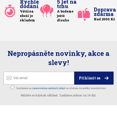
Rychlé
5 let na
dodání
trhu
Doprava
Většina
A budeme
zdarma
zboží je
ještě
Nad 2000 Kč
skladem
dlouho
Nepropásněte novinky, akce a
slevy!
Přihlásit se
Souhlasím se
zpracováním osobních údajů
za účelem rozesílky newsletteru.
Můžete se kdykoli odhlásit. Zasíláme jednou za 14 dní.