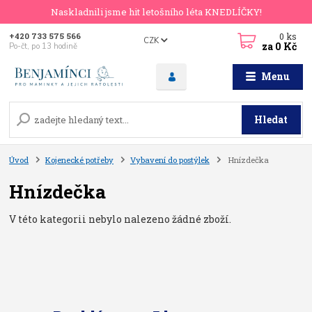
Naskladnili jsme hit letošního léta KNEDLÍČKY!
0
ks
+420 733 575 566
CZK
za
0 Kč
Po-čt, po 13 hodině
Menu
Hledat
Úvod
Kojenecké potřeby
Vybavení do postýlek
Hnízdečka
Hnízdečka
V této kategorii nebylo nalezeno žádné zboží.