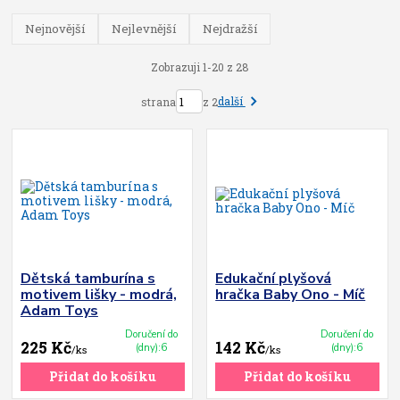
Nejnovější
Nejlevnější
Nejdražší
Zobrazuji 1-20 z 28
další
strana
z 2
Dětská tamburína s
Edukační plyšová
motivem lišky - modrá,
hračka Baby Ono - Míč
Adam Toys
Doručení do
Doručení do
225 Kč
142 Kč
(dny):6
(dny):6
/
ks
/
ks
Přidat do košíku
Přidat do košíku