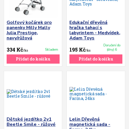
Golfový kočárek pro
Edukační dřevěná
panenky Milly Mally
hračka tahací s
Julia Prestige,
labyrintem - Medvídek,
navy/růžová
Adam Toys
Doručení do
334 Kč
195 Kč
Skladem
(dny):6
/
ks
/
ks
Přidat do košíku
Přidat do košíku
Dětské jezdítko 2v1
Lelin Dřevěná
Beetle Smile - růžové
magnetická sada -