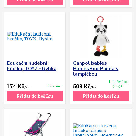
Edukační hudební
Canpol babies
hračka, TOYZ - Rybka
BabiesBoo Panda s
lampičkou
Doručení do
174 Kč
503 Kč
Skladem
(dny):6
/
ks
/
ks
Přidat do košíku
Přidat do košíku