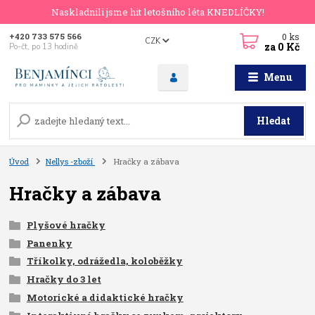
Naskladnili jsme hit letošního léta KNEDLÍČKY!
0
ks
+420 733 575 566
CZK
za
0 Kč
Po-čt, po 13 hodině
Menu
Hledat
Úvod
Nellys -zboží
Hračky a zábava
Hračky a zábava
Plyšové hračky
Panenky
Tříkolky, odrážedla, koloběžky
Hračky do 3 let
Motorické a didaktické hračky