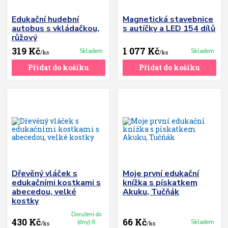
Edukační hudební
Magnetická stavebnice
autobus s vkládačkou,
s autíčky a LED 154 dílů
růžový
319 Kč
1 077 Kč
Skladem
Skladem
/
ks
/
ks
Přidat do košíku
Přidat do košíku
Dřevěný vláček s
Moje první edukační
edukačními kostkami s
knížka s pískatkem
abecedou, velké
Akuku, Tučňák
kostky
Doručení do
430 Kč
66 Kč
(dny):6
Skladem
/
ks
/
ks