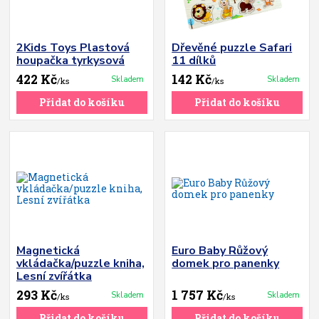
2Kids Toys Plastová
Dřevěné puzzle Safari
houpačka tyrkysová
11 dílků
422 Kč
142 Kč
Skladem
Skladem
/
ks
/
ks
Přidat do košíku
Přidat do košíku
Magnetická
Euro Baby Růžový
vkládačka/puzzle kniha,
domek pro panenky
Lesní zvířátka
293 Kč
1 757 Kč
Skladem
Skladem
/
ks
/
ks
Přidat do košíku
Přidat do košíku