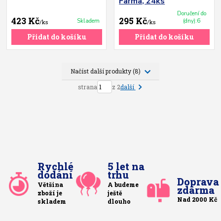
Farma, 24ks
Doručení do
423 Kč
295 Kč
Skladem
(dny):6
/
ks
/
ks
Přidat do košíku
Přidat do košíku
Načíst další produkty (8)
další
strana
z 2
Rychlé
5 let na
dodání
trhu
Doprava
Většina
A budeme
zdarma
zboží je
ještě
Nad 2000 Kč
skladem
dlouho