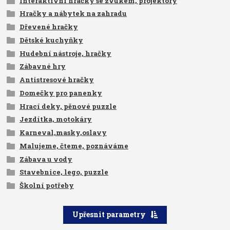
Interaktivní hračky se zvukem, projektory
Hračky a nábytek na zahradu
Dřevené hračky
Dětské kuchyňky
Hudební nástroje, hračky
Zábavné hry
Antistresové hračky
Domečky pro panenky
Hrací deky, pěnové puzzle
Jezdítka, motokáry
Karneval,masky,oslavy
Malujeme, čteme, poznáváme
Zábava u vody
Stavebnice, lego, puzzle
Školní potřeby
Upřesnit parametry