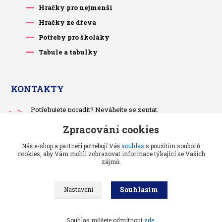
Hračky pro nejmenší
Hračky ze dřeva
Potřeby pro školáky
Tabule a tabulky
KONTAKTY
Potřebujete poradit? Neváhejte se zeptat.
+420 733 575 566
Zpracování cookies
Po-čt, po 13 hodině
Náš e-shop a partneři potřebují Váš
souhlas
s použitím souborů
pietrasova.p@seznam.cz
cookies, aby Vám mohli zobrazovat informace týkající se Vašich
zájmů.
Souhlasím
Nastavení
Benjaminci -
Vše pro děti a kojence
//
Grafika a kódování
: Poradnyweb.cz
Souhlas můžete odmítnout
zde
.