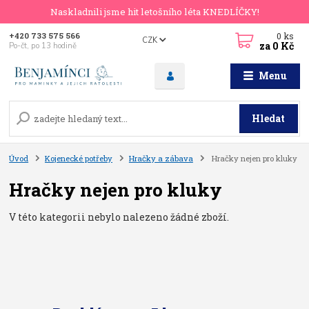
Naskladnili jsme hit letošního léta KNEDLÍČKY!
0
ks
+420 733 575 566
CZK
za
0 Kč
Po-čt, po 13 hodině
Menu
Hledat
Úvod
Kojenecké potřeby
Hračky a zábava
Hračky nejen pro kluky
Hračky nejen pro kluky
V této kategorii nebylo nalezeno žádné zboží.