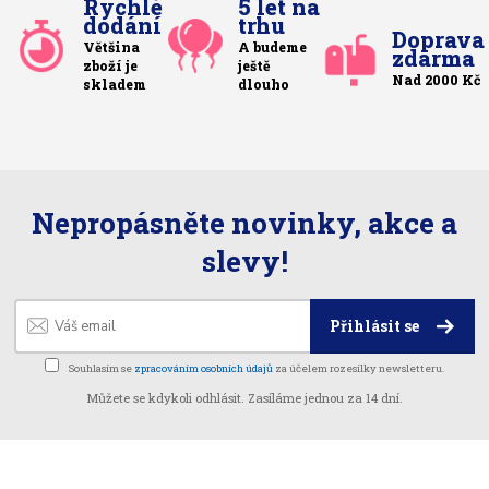
Rychlé
5 let na
dodání
trhu
Doprava
Většina
A budeme
zdarma
zboží je
ještě
Nad 2000 Kč
skladem
dlouho
Nepropásněte novinky, akce a
slevy!
Přihlásit se
Souhlasím se
zpracováním osobních údajů
za účelem rozesílky newsletteru.
Můžete se kdykoli odhlásit. Zasíláme jednou za 14 dní.