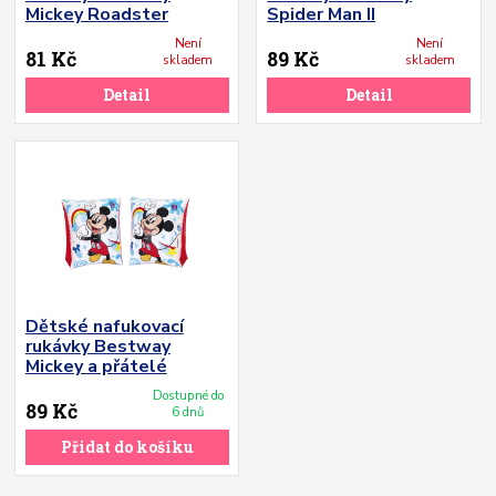
Mickey Roadster
Spider Man II
Není
Není
81 Kč
89 Kč
skladem
skladem
Detail
Detail
Dětské nafukovací
rukávky Bestway
Mickey a přátelé
Dostupné do
89 Kč
6 dnů
Přidat do košíku