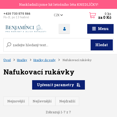
Naskladnili jsme hit letošního léta KNEDLÍČKY!
0
ks
+420 733 575 566
CZK
za
0 Kč
Po-čt, po 13 hodině
Menu
Hledat
Úvod
Hračky
Hračky do vody
Nafukovací rukávky
Nafukovací rukávky
Upřesnit parametry
Nejnovější
Nejlevnější
Nejdražší
Zobrazuji 1-7 z 7