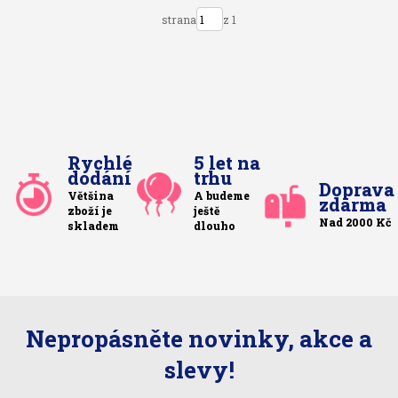
strana
z 1
Rychlé
5 let na
dodání
trhu
Doprava
Většina
A budeme
zdarma
zboží je
ještě
Nad 2000 Kč
skladem
dlouho
Nepropásněte novinky, akce a
slevy!