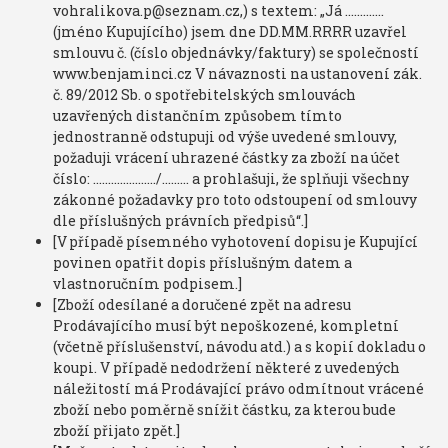
vohralikova.p@seznam.cz,) s textem: „Já ………….
(jméno Kupujícího) jsem dne DD.MM.RRRR uzavřel
smlouvu č. (číslo objednávky/faktury) se společností
www.benjaminci.cz V návaznosti na ustanovení zák.
č. 89/2012 Sb. o spotřebitelských smlouvách
uzavřených distančním způsobem tímto
jednostranně odstupuji od výše uvedené smlouvy,
požaduji vrácení uhrazené částky za zboží na účet
číslo: …………………/……… a prohlašuji, že splňuji všechny
zákonné požadavky pro toto odstoupení od smlouvy
dle příslušných právních předpisů“.]
[V případě písemného vyhotovení dopisu je Kupující
povinen opatřit dopis příslušným datem a
vlastnoručním podpisem.]
[Zboží odesílané a doručené zpět na adresu
Prodávajícího musí být nepoškozené, kompletní
(včetně příslušenství, návodu atd.) a s kopií dokladu o
koupi. V případě nedodržení některé z uvedených
náležitostí má Prodávající právo odmítnout vrácené
zboží nebo poměrně snížit částku, za kterou bude
zboží přijato zpět.]