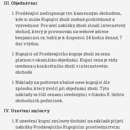
III. Objednávání
Prodávající nedisponuje tzv. kamenným obchodem,
kde si může Kupující zboží osobně prohlédnout a
vyzvednout. Pro účel nabídky zboží slouží internetový
obchod, který je provozován na webové adrese
benjaminci.cz, tudíž je k dispozici 24 hodin denně, 7
dní v týdnu.
Kupující od Prodávajícího kupuje zboží za cenu
platnou v okamžiku objednání. Kupní cena je vždy
uvedena u konkrétního zboží v internetovém
obchodě.
Náklady na poštovné a balné nese kupující dle
způsobu, který zvolil při objednání zboží. Tyto
náklady se řídí cenami uvedenými v článku X. těchto
obchodních podmínek.
IV. Uzavření smlouvy
K uzavření kupní smlouvy dochází na základě přijetí
nabídky Prodávajícího Kupujícím prostřednictvím