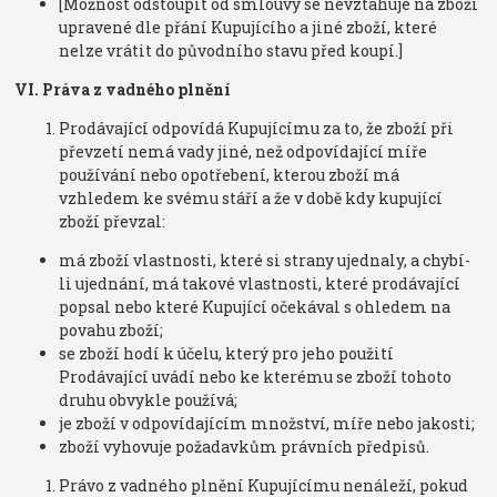
[Možnost odstoupit od smlouvy se nevztahuje na zboží
upravené dle přání Kupujícího a jiné zboží, které
nelze vrátit do původního stavu před koupí.]
VI. Práva z vadného plnění
Prodávající odpovídá Kupujícímu za to, že zboží při
převzetí nemá vady jiné, než odpovídající míře
používání nebo opotřebení, kterou zboží má
vzhledem ke svému stáří a že v době kdy kupující
zboží převzal:
má zboží vlastnosti, které si strany ujednaly, a chybí-
li ujednání, má takové vlastnosti, které prodávající
popsal nebo které Kupující očekával s ohledem na
povahu zboží;
se zboží hodí k účelu, který pro jeho použití
Prodávající uvádí nebo ke kterému se zboží tohoto
druhu obvykle používá;
je zboží v odpovídajícím množství, míře nebo jakosti;
zboží vyhovuje požadavkům právních předpisů.
Právo z vadného plnění Kupujícímu nenáleží, pokud