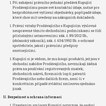
Při zahájení právního jednání předává Kupující
Prodávajícímu pouze své kontaktní údaje, nutné pro
bezproblémové vyřízení objednávky, popřípadě údaje,
které chce mít uvedeny na nákupních dokladech.
Právní vztahy Prodávajícího s Kupujícím výslovně
neupravené těmito obchodními podmínkami se řídí
příslušnými ustanoveními zák. č. 89/2012 Sb.,
(občanský zákoník), zák. č. 634/1992 Sb. o ochraně
spotřebitele, jakož i právními předpisy
souvisejícími.
Kupující si je vědom, že mu koupí produktů, jež jsou v
obchodní nabídce Prodávajícího, nevznikají žádná
práva na používání registrovaných značek,
obchodních názvů, firemních log či patentů
Prodávajícího nebo dalších firem, není-li v
konkrétním případě zvláštní smlouvou sjednáno
jinak.
II. Bezpečnost a ochrana informací
Uzavřením smlouvy Kupující potvrzuje, že osobní