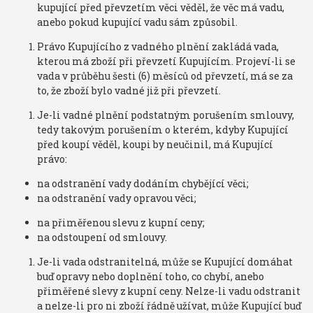
kupující před převzetím věci věděl, že věc má vadu,
anebo pokud kupující vadu sám způsobil.
Právo Kupujícího z vadného plnění zakládá vada,
kterou má zboží při převzetí Kupujícím. Projeví-li se
vada v průběhu šesti (6) měsíců od převzetí, má se za
to, že zboží bylo vadné již při převzetí.
Je-li vadné plnění podstatným porušením smlouvy,
tedy takovým porušením o kterém, kdyby Kupující
před koupí věděl, koupi by neučinil, má Kupující
právo:
na odstranění vady dodáním chybějící věci;
na odstranění vady opravou věci;
na přiměřenou slevu z kupní ceny;
na odstoupení od smlouvy.
Je-li vada odstranitelná, může se Kupující domáhat
buď opravy nebo doplnění toho, co chybí, anebo
přiměřené slevy z kupní ceny. Nelze-li vadu odstranit
a nelze-li pro ni zboží řádně užívat, může Kupující buď