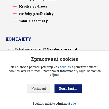
Hračky ze dřeva
Potřeby pro školáky
Tabule a tabulky
KONTAKTY
Potřebujete poradit? Neváhejte se zeptat.
+420 733 575 566
Zpracování cookies
Po-čt, po 13 hodině
Náš e-shop a partneři potřebují Váš
souhlas
s použitím souborů
pietrasova.p@seznam.cz
cookies, aby Vám mohli zobrazovat informace týkající se Vašich
zájmů.
Souhlasím
Nastavení
Benjaminci -
Vše pro děti a kojence
//
Grafika a kódování
: Poradnyweb.cz
Souhlas můžete odmítnout
zde
.
Vytvořeno na
Eshop-rychle.cz