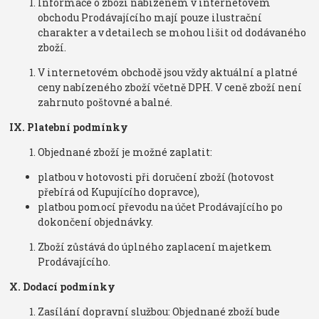
Informace o zboží nabízeném v internetovém
obchodu Prodávajícího mají pouze ilustrační
charakter a v detailech se mohou lišit od dodávaného
zboží.
V internetovém obchodě jsou vždy aktuální a platné
ceny nabízeného zboží včetně DPH. V ceně zboží není
zahrnuto poštovné a balné.
IX. Platební podmínky
Objednané zboží je možné zaplatit:
platbou v hotovosti při doručení zboží (hotovost
přebírá od Kupujícího dopravce),
platbou pomocí převodu na účet Prodávajícího po
dokončení objednávky.
Zboží zůstává do úplného zaplacení majetkem
Prodávajícího.
X. Dodací podmínky
Zasílání dopravní službou: Objednané zboží bude