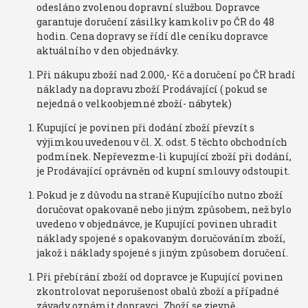
odesláno zvolenou dopravní službou. Dopravce
garantuje doručení zásilky kamkoliv po ČR do 48
hodin. Cena dopravy se řídí dle ceníku dopravce
aktuálního v den objednávky.
Při nákupu zboží nad 2.000,- Kč a doručení po ČR hradí
náklady na dopravu zboží Prodávající ( pokud se
nejedná o velkoobjemné zboží- nábytek)
Kupující je povinen při dodání zboží převzít s
výjimkou uvedenou v čl. X. odst. 5 těchto obchodních
podmínek. Nepřevezme-li kupující zboží při dodání,
je Prodávající oprávněn od kupní smlouvy odstoupit.
Pokud je z důvodu na straně Kupujícího nutno zboží
doručovat opakovaně nebo jiným způsobem, než bylo
uvedeno v objednávce, je Kupující povinen uhradit
náklady spojené s opakovaným doručováním zboží,
jakož i náklady spojené s jiným způsobem doručení.
Při přebírání zboží od dopravce je Kupující povinen
zkontrolovat neporušenost obalů zboží a případné
závady oznámit dopravci. Zboží se zjevně