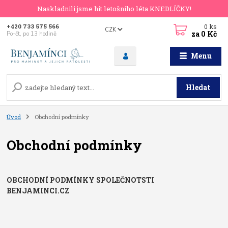
Naskladnili jsme hit letošního léta KNEDLÍČKY!
0
ks
+420 733 575 566
CZK
za
0 Kč
Po-čt, po 13 hodině
Menu
Hledat
Úvod
Obchodní podmínky
Obchodní podmínky
OBCHODNÍ PODMÍNKY SPOLEČNOTSTI
BENJAMINCI.CZ