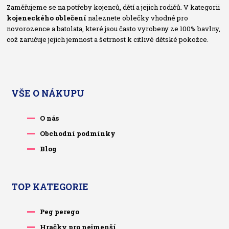
Zaměřujeme se na potřeby kojenců, dětí a jejich rodičů. V kategorii
kojeneckého oblečení
naleznete oblečky vhodné pro
novorozence a batolata, které jsou často vyrobeny ze 100% bavlny,
což zaručuje jejich jemnost a šetrnost k citlivé dětské pokožce.
VŠE O NÁKUPU
O nás
Obchodní podmínky
Blog
TOP KATEGORIE
Peg perego
Hračky pro nejmenší