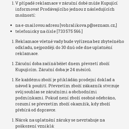
V případě reklamace v záruční době může Kupující
informovat Prodávajícího jednou z následujících
možností:
na e-mailovou adresu [vohralikova.p@seznam.cz,]
telefonicky na čísle [733 575 566.]
Reklamace včetně vady bude vyřízena bez zbytečného
odkladu, nejpozději do 30 dnů ode dne uplatnění
reklamace.
Záruční doba začíná běžet dnem převzetí zboží
Kupujícím. Záruční doba je 24 měsíců.
Ke každému zboží je přikládán prodejní doklad a
návod k použití. Převzetím zboží zákazník stvrzuje
svůj souhlas se záručními a obchodními
podmínkami. Pokud není zboží osobně odebráno,
rozumí se převzetím zboží okamžik, kdy zboží
přebírá od dopravce.
Nárok na uplatnění záruky se nevztahuje na
poškození vzniklá: