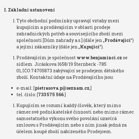
I. Základní ustanovení
Tyto obchodní podmínky upravují vztahy mezi
kupujícím a prodávajícím v oblasti prodeje
zahradnických potřeb a souvisejícího zboží mezi
společností [Dům zahrady a.s.] (dále jen „
Prodávající
“)
a jejími zákazníky (dále jen „
Kupující
“).
Prodávajícím je společnost
www.benjaminci.cz
se
sídlem Jiráskova 1658/19 Šternberk -785
01, IČO:74705873 zabývající se prodejem dětského
zboží. Kontaktní údaje na Prodávajícího jsou:
e-mail: [
pietrasova.
p@seznam.cz
,]
tel. číslo: [
733 575 566
.]
Kupujícím se rozumí každý člověk, který mimo
rámec své podnikatelské činnosti nebo mimo rámec
samostatného výkonu svého povolání uzavírá
smlouvu s Prodávajícím nebo s ním jinak jedná za
účelem koupě zboží nabízeného Prodejcem.