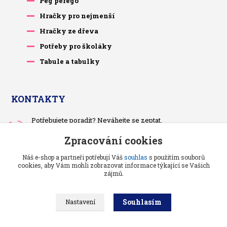
Peg perego
Hračky pro nejmenší
Hračky ze dřeva
Potřeby pro školáky
Tabule a tabulky
KONTAKTY
Potřebujete poradit? Neváhejte se zeptat.
+420 733 575 566
Zpracování cookies
Po-čt, po 13 hodině
Náš e-shop a partneři potřebují Váš
souhlas
s použitím souborů
pietrasova.p@seznam.cz
cookies, aby Vám mohli zobrazovat informace týkající se Vašich
zájmů.
Souhlasím
Nastavení