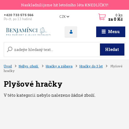
Naskladnili jsme hit letošního léta KNEDLÍČKY!
0
ks
+420 733 575 566
CZK
za
0 Kč
Po-čt, po 13 hodině
Menu
Hledat
Úvod
Nellys -zboží
Hračky a zábava
Hračky do 3 let
Plyšové
hračky
Plyšové hračky
V této kategorii nebylo nalezeno žádné zboží.