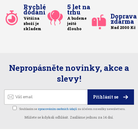
Rychlé
5 let na
dodání
trhu
Doprava
Většina
A budeme
zdarma
zboží je
ještě
Nad 2000 Kč
skladem
dlouho
Nepropásněte novinky, akce a
slevy!
Přihlásit se
Souhlasím se
zpracováním osobních údajů
za účelem rozesílky newsletteru.
Můžete se kdykoli odhlásit. Zasíláme jednou za 14 dní.