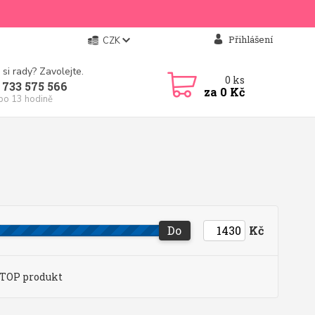
Přihlášení
CZK
 si rady? Zavolejte.
0
ks
 733 575 566
za
0 Kč
 po 13 hodině
Do
Kč
TOP produkt