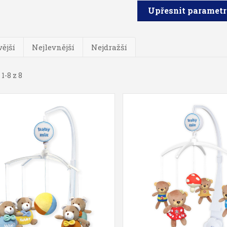
Upřesnit paramet
ější
Nejlevnější
Nejdražší
1-8 z 8