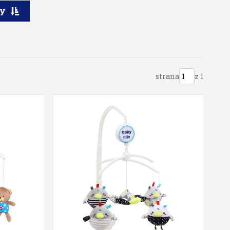
ry
strana
z 1