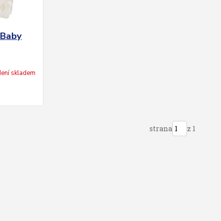
 Baby
ení skladem
strana
z 1