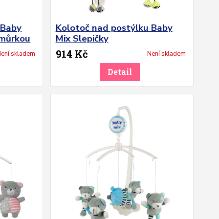
 Baby
Kolotoč nad postýlku Baby
omůrkou
Mix Slepičky
914 Kč
ení skladem
Není skladem
Detail