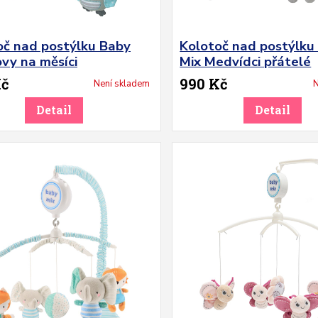
oč nad postýlku Baby
Kolotoč nad postýlku
vy na měsíci
Mix Medvídci přátelé
Kč
990 Kč
Není skladem
N
Detail
Detail