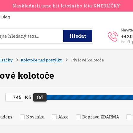
Naskladnili jsme hit letošního léta KNEDLÍČKY!
Blog
Nevíte
Hledat
+420
Po-čt,
Hračky
Kolotoče nad postýlku
Plyšové kolotoče
ové kolotoče
Kč
Od
ladem
Novinka
Akce
Doprava ZDARMA