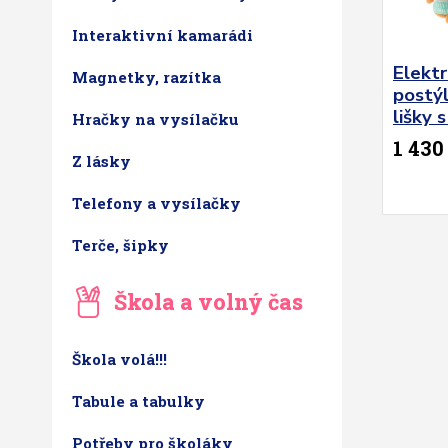
Interaktivní kamarádi
Elektr
Magnetky, razítka
postýl
lišky 
Hračky na vysílačku
1 430
Z lásky
Telefony a vysílačky
Terče, šipky
Škola a volný čas
Škola volá!!!
Tabule a tabulky
Potřeby pro školáky