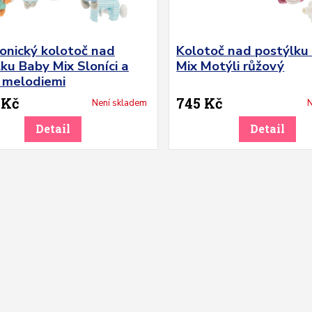
onický kolotoč nad
Kolotoč nad postýlku
ku Baby Mix Sloníci a
Mix Motýli růžový
s melodiemi
 Kč
745 Kč
Není skladem
N
Detail
Detail