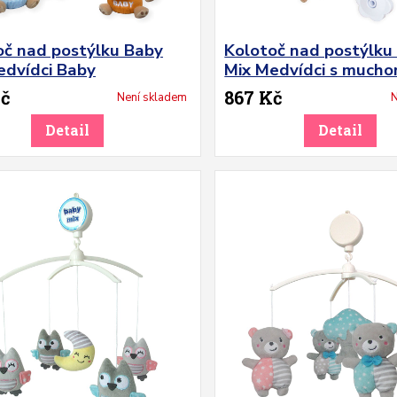
oč nad postýlku Baby
Kolotoč nad postýlku
edvídci Baby
Mix Medvídci s much
Kč
867 Kč
Není skladem
N
Detail
Detail