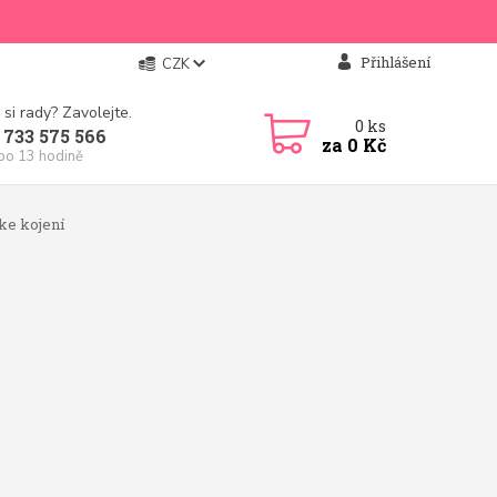
Přihlášení
CZK
 si rady? Zavolejte.
0
ks
 733 575 566
za
0 Kč
 po 13 hodině
ke kojení