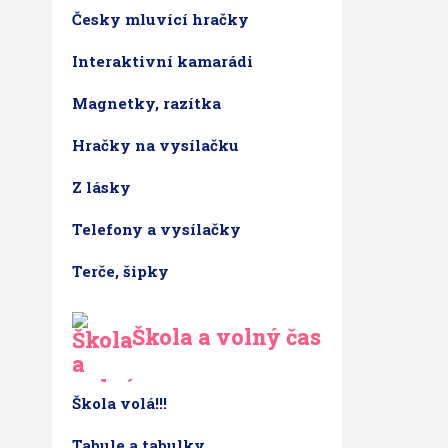
Česky mluvící hračky
Interaktivní kamarádi
Magnetky, razítka
Hračky na vysílačku
Z lásky
Telefony a vysílačky
Terče, šipky
Škola a volný čas
Škola volá!!!
Tabule a tabulky