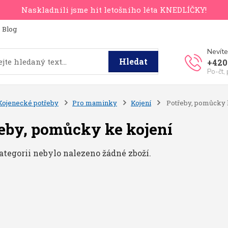
Naskladnili jsme hit letošního léta KNEDLÍČKY!
Blog
Nevíte
Hledat
+420
Po-čt,
Kojenecké potřeby
Pro maminky
Kojení
Potřeby, pomůcky 
eby, pomůcky ke kojení
ategorii nebylo nalezeno žádné zboží.