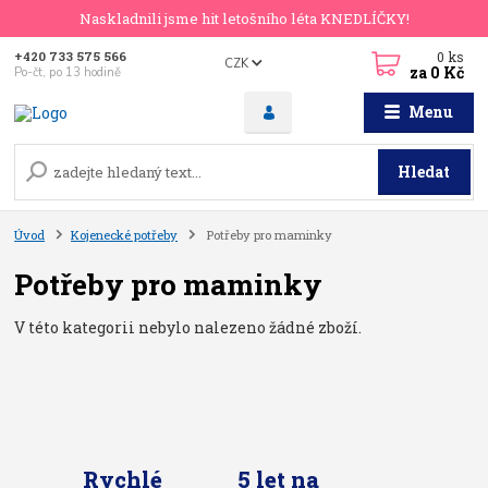
Naskladnili jsme hit letošního léta KNEDLÍČKY!
0
ks
+420 733 575 566
CZK
za
0 Kč
Po-čt, po 13 hodině
Menu
Hledat
Úvod
Kojenecké potřeby
Potřeby pro maminky
Potřeby pro maminky
V této kategorii nebylo nalezeno žádné zboží.
Rychlé
5 let na