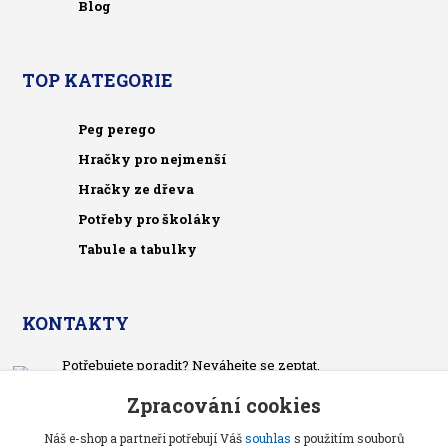
Blog
TOP KATEGORIE
Peg perego
Hračky pro nejmenší
Hračky ze dřeva
Potřeby pro školáky
Tabule a tabulky
KONTAKTY
Potřebujete poradit? Neváhejte se zeptat.
+420 733 575 566
Zpracování cookies
Po-čt, po 13 hodině
Náš e-shop a partneři potřebují Váš
souhlas
s použitím souborů
pietrasova.p@seznam.cz