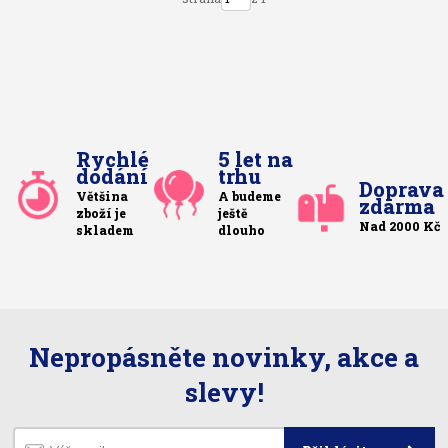
Rychlé
5 let na
dodání
trhu
Doprava
Většina
A budeme
zdarma
zboží je
ještě
Nad 2000 Kč
skladem
dlouho
Nepropásněte novinky, akce a
slevy!