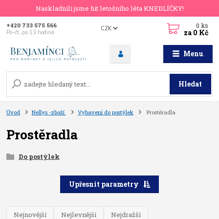
Naskladnili jsme hit letošního léta KNEDLÍČKY!
0
ks
+420 733 575 566
CZK
za
0 Kč
Po-čt, po 13 hodině
Menu
Hledat
Úvod
Nellys -zboží
Vybavení do postýlek
Prostěradla
Prostěradla
Do postýlek
Upřesnit parametry
Nejnovější
Nejlevnější
Nejdražší