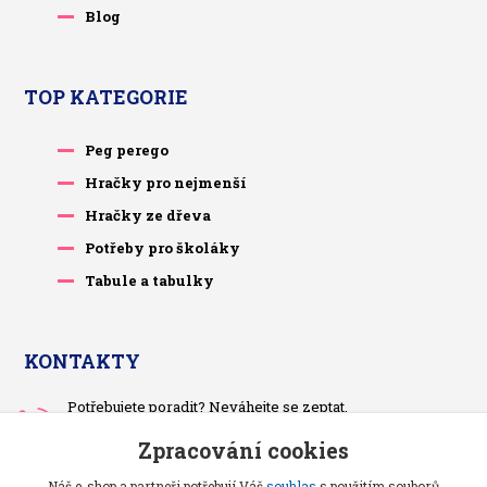
Blog
TOP KATEGORIE
Peg perego
Hračky pro nejmenší
Hračky ze dřeva
Potřeby pro školáky
Tabule a tabulky
KONTAKTY
Potřebujete poradit? Neváhejte se zeptat.
+420 733 575 566
Zpracování cookies
Po-čt, po 13 hodině
Náš e-shop a partneři potřebují Váš
souhlas
s použitím souborů