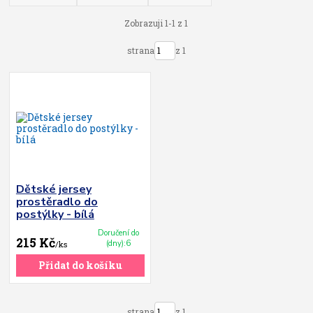
Zobrazuji 1-1 z 1
strana
z 1
Dětské jersey
prostěradlo do
postýlky - bílá
Doručení do
215 Kč
(dny):6
/
ks
Přidat do košíku
strana
z 1