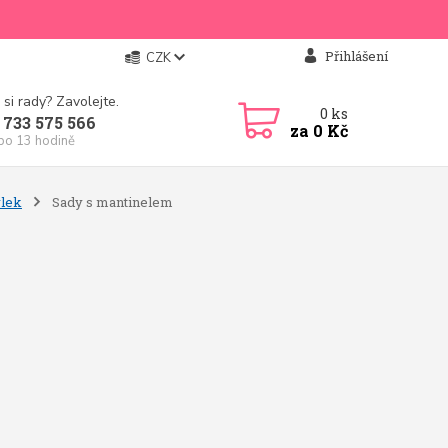
Přihlášení
CZK
 si rady? Zavolejte.
0
ks
 733 575 566
za
0 Kč
 po 13 hodině
ýlek
Sady s mantinelem