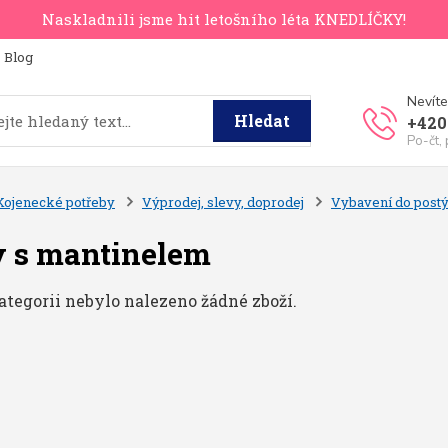
Naskladnili jsme hit letošního léta KNEDLÍČKY!
Blog
Nevíte
Hledat
+420
Po-čt,
Kojenecké potřeby
Výprodej, slevy, doprodej
Vybavení do post
 s mantinelem
ategorii nebylo nalezeno žádné zboží.