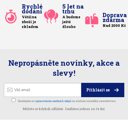
Rychlé
5 let na
dodání
trhu
Doprava
Většina
A budeme
zdarma
zboží je
ještě
Nad 2000 Kč
skladem
dlouho
Nepropásněte novinky, akce a
slevy!
Přihlásit se
Souhlasím se
zpracováním osobních údajů
za účelem rozesílky newsletteru.
Můžete se kdykoli odhlásit. Zasíláme jednou za 14 dní.