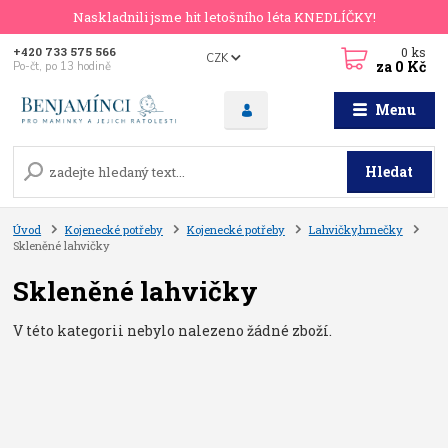
Naskladnili jsme hit letošního léta KNEDLÍČKY!
0
ks
+420 733 575 566
CZK
za
0 Kč
Po-čt, po 13 hodině
Menu
Hledat
Úvod
Kojenecké potřeby
Kojenecké potřeby
Lahvičky,hrnečky
Skleněné lahvičky
Skleněné lahvičky
V této kategorii nebylo nalezeno žádné zboží.