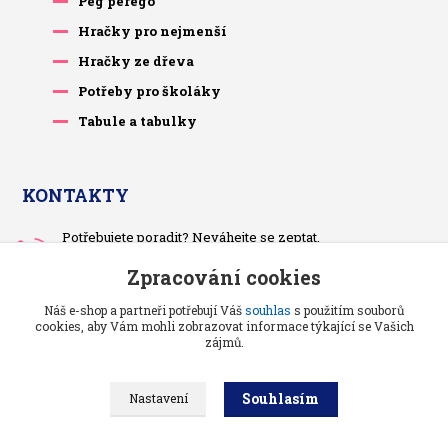
Peg perego
Hračky pro nejmenší
Hračky ze dřeva
Potřeby pro školáky
Tabule a tabulky
KONTAKTY
Potřebujete poradit? Neváhejte se zeptat.
+420 733 575 566
Zpracování cookies
Po-čt, po 13 hodině
Náš e-shop a partneři potřebují Váš
souhlas
s použitím souborů
pietrasova.p@seznam.cz
cookies, aby Vám mohli zobrazovat informace týkající se Vašich
zájmů.
Souhlasím
Nastavení