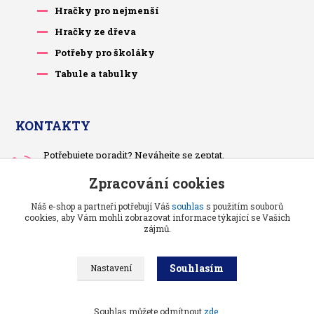
Hračky pro nejmenší
Hračky ze dřeva
Potřeby pro školáky
Tabule a tabulky
KONTAKTY
Potřebujete poradit? Neváhejte se zeptat.
+420 733 575 566
Zpracování cookies
Po-čt, po 13 hodině
Náš e-shop a partneři potřebují Váš
souhlas
s použitím souborů
pietrasova.p@seznam.cz
cookies, aby Vám mohli zobrazovat informace týkající se Vašich
zájmů.
Souhlasím
Nastavení
Benjaminci -
Vše pro děti a kojence
//
Grafika a kódování
: Poradnyweb.cz
Souhlas můžete odmítnout
zde
.