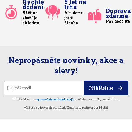
Rychlé
5 let na
dodání
trhu
Doprava
Většina
A budeme
zdarma
zboží je
ještě
Nad 2000 Kč
skladem
dlouho
Nepropásněte novinky, akce a
slevy!
Přihlásit se
Souhlasím se
zpracováním osobních údajů
za účelem rozesílky newsletteru.
Můžete se kdykoli odhlásit. Zasíláme jednou za 14 dní.