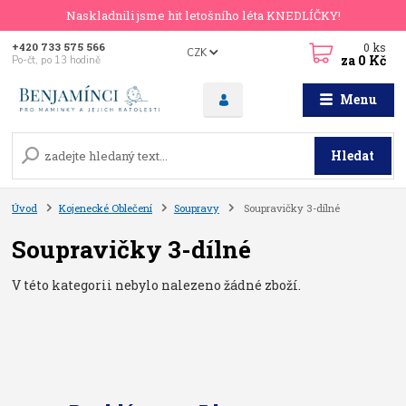
Naskladnili jsme hit letošního léta KNEDLÍČKY!
0
ks
+420 733 575 566
CZK
za
0 Kč
Po-čt, po 13 hodině
Menu
Hledat
Úvod
Kojenecké Oblečení
Soupravy
Soupravičky 3-dílné
Soupravičky 3-dílné
V této kategorii nebylo nalezeno žádné zboží.