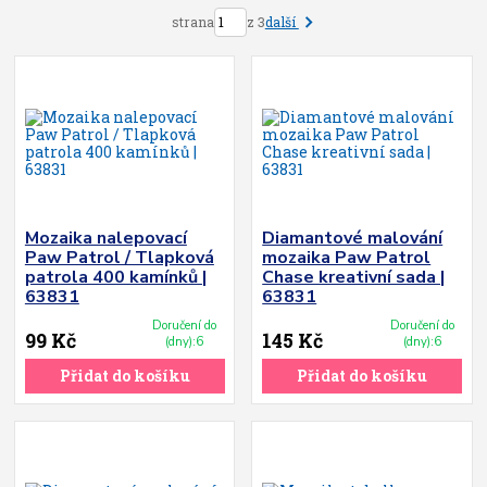
další
strana
z 3
Mozaika nalepovací
Diamantové malování
Paw Patrol / Tlapková
mozaika Paw Patrol
patrola 400 kamínků |
Chase kreativní sada |
63831
63831
Doručení do
Doručení do
99 Kč
145 Kč
(dny):6
(dny):6
Přidat do košíku
Přidat do košíku