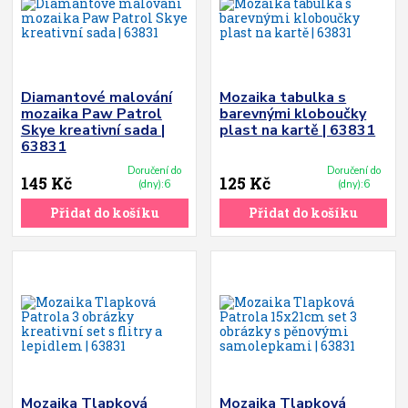
Diamantové malování
Mozaika tabulka s
mozaika Paw Patrol
barevnými kloboučky
Skye kreativní sada |
plast na kartě | 63831
63831
Doručení do
Doručení do
145 Kč
125 Kč
(dny):6
(dny):6
Přidat do košíku
Přidat do košíku
Mozaika Tlapková
Mozaika Tlapková