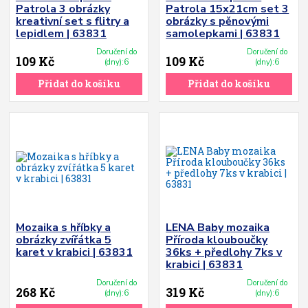
Patrola 3 obrázky
Patrola 15x21cm set 3
kreativní set s flitry a
obrázky s pěnovými
lepidlem | 63831
samolepkami | 63831
Doručení do
Doručení do
109 Kč
109 Kč
(dny):6
(dny):6
Přidat do košíku
Přidat do košíku
Mozaika s hříbky a
LENA Baby mozaika
obrázky zvířátka 5
Příroda klouboučky
karet v krabici | 63831
36ks + předlohy 7ks v
krabici | 63831
Doručení do
Doručení do
268 Kč
319 Kč
(dny):6
(dny):6