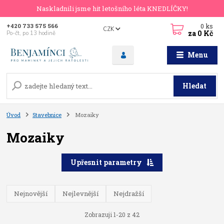
Naskladnili jsme hit letošního léta KNEDLÍČKY!
0
ks
+420 733 575 566
CZK
za
0 Kč
Po-čt, po 13 hodině
Menu
Hledat
Úvod
Stavebnice
Mozaiky
Mozaiky
Upřesnit parametry
Nejnovější
Nejlevnější
Nejdražší
Zobrazuji 1-20 z 42