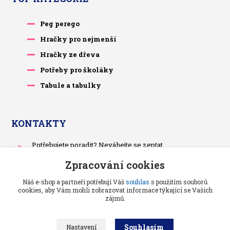
Peg perego
Hračky pro nejmenší
Hračky ze dřeva
Potřeby pro školáky
Tabule a tabulky
KONTAKTY
Potřebujete poradit? Neváhejte se zeptat.
+420 733 575 566
Zpracování cookies
Po-čt, po 13 hodině
Náš e-shop a partneři potřebují Váš
souhlas
s použitím souborů
pietrasova.p@seznam.cz
cookies, aby Vám mohli zobrazovat informace týkající se Vašich
zájmů.
Souhlasím
Nastavení