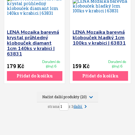
LENA Mozaika barevná
LENA Mozaika barevná
krystal průhledný
klobouček hladký 1cm
klobouček diamant
100ks v krabici | 63831
1cm 140ks v krabici |
63831
Doručení do
Doručení do
179 Kč
159 Kč
(dny):6
(dny):6
Přidat do košíku
Přidat do košíku
Načíst další produkty (20)
další
strana
z 3