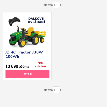
strana
z 1
JD RC Tractor 330W
100Wh
Není
13 690 Kč
skladem
/
ks
Detail
strana
z 1