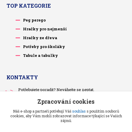
TOP KATEGORIE
Peg perego
Hračky pro nejmenší
Hračky ze dřeva
Potřeby pro školáky
Tabule a tabulky
KONTAKTY
Potřebujete poradit? Neváhejte se zeptat.
+420 733 575 566
Zpracování cookies
Po-čt, po 13 hodině
Náš e-shop a partneři potřebují Váš
souhlas
s použitím souborů
pietrasova.p@seznam.cz
cookies, aby Vám mohli zobrazovat informace týkající se Vašich
zájmů.