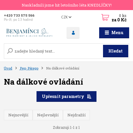
Naskladnili jsme hit letošního léta KNEDLÍČKY!
0
ks
+420 733 575 566
CZK
za
0 Kč
Po-čt, po 13 hodině
Menu
Hledat
Úvod
Peg- Pérego
Na dálkové ovládání
Na dálkové ovládání
Upřesnit parametry
Nejnovější
Nejlevnější
Nejdražší
Zobrazuji 1-1 z 1