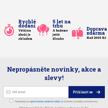
Rychlé
5 let na
dodání
trhu
Doprava
Většina
A budeme
zdarma
zboží je
ještě
Nad 2000 Kč
skladem
dlouho
Nepropásněte novinky, akce a
slevy!
Přihlásit se
Souhlasím se
zpracováním osobních údajů
za účelem rozesílky newsletteru.
Můžete se kdykoli odhlásit. Zasíláme jednou za 14 dní.