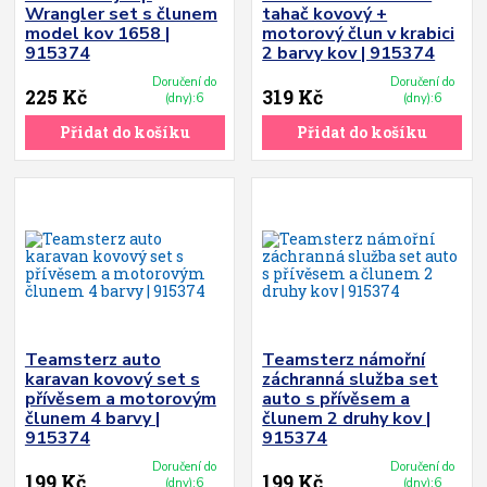
Wrangler set s člunem
tahač kovový +
model kov 1658 |
motorový člun v krabici
915374
2 barvy kov | 915374
Doručení do
Doručení do
225 Kč
319 Kč
(dny):6
(dny):6
Přidat do košíku
Přidat do košíku
Teamsterz auto
Teamsterz námořní
karavan kovový set s
záchranná služba set
přívěsem a motorovým
auto s přívěsem a
člunem 4 barvy |
člunem 2 druhy kov |
915374
915374
Doručení do
Doručení do
199 Kč
199 Kč
(dny):6
(dny):6