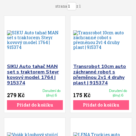
strana
z 1
SIKU Auto tahač MAN
Transrobot 10cm auto
set s traktorem Steyr
záchranné robot s
kovový model 1764 |
přeměnou 2v1 4 druhy
915374
plast | 915374
Doručení do
Doručení do
279 Kč
175 Kč
(dny):6
(dny):6
Přidat do košíku
Přidat do košíku