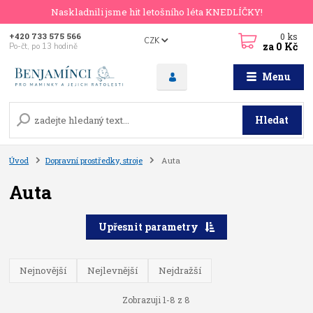
Naskladnili jsme hit letošního léta KNEDLÍČKY!
0
ks
+420 733 575 566
CZK
za
0 Kč
Po-čt, po 13 hodině
Menu
Hledat
Úvod
Dopravní prostředky, stroje
Auta
Auta
Upřesnit parametry
Nejnovější
Nejlevnější
Nejdražší
Zobrazuji 1-8 z 8