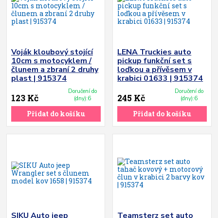
Voják kloubový stojící
LENA Truckies auto
10cm s motocyklem /
pickup funkční set s
člunem a zbraní 2 druhy
loďkou a přívěsem v
plast | 915374
krabici 01633 | 915374
Doručení do
Doručení do
123 Kč
245 Kč
(dny):6
(dny):6
Přidat do košíku
Přidat do košíku
SIKU Auto jeep
Teamsterz set auto