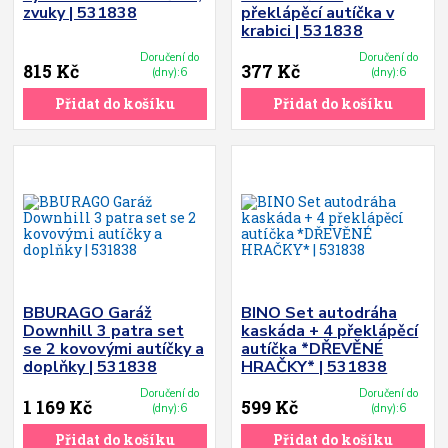
zvuky | 531838
překlápěcí autíčka v
krabici | 531838
Doručení do
Doručení do
815 Kč
377 Kč
(dny):6
(dny):6
Přidat do košíku
Přidat do košíku
BBURAGO Garáž
BINO Set autodráha
Downhill 3 patra set
kaskáda + 4 překlápěcí
se 2 kovovými autíčky a
autíčka *DŘEVĚNÉ
doplňky | 531838
HRAČKY* | 531838
Doručení do
Doručení do
1 169 Kč
599 Kč
(dny):6
(dny):6
Přidat do košíku
Přidat do košíku