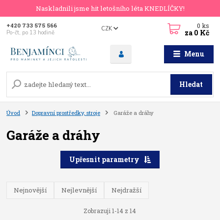
Naskladnili jsme hit letošního léta KNEDLÍČKY!
0
ks
+420 733 575 566
CZK
za
0 Kč
Po-čt, po 13 hodině
Menu
Hledat
Úvod
Dopravní prostředky, stroje
Garáže a dráhy
Garáže a dráhy
Upřesnit parametry
Nejnovější
Nejlevnější
Nejdražší
Zobrazuji 1-14 z 14