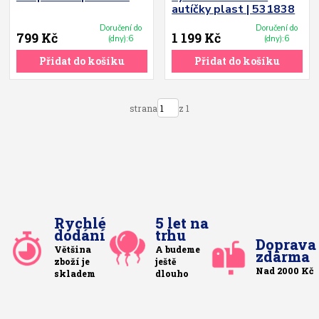
autíčky plast | 531838
Doručení do
Doručení do
799 Kč
1 199 Kč
(dny):6
(dny):6
Přidat do košíku
Přidat do košíku
strana
z 1
Rychlé
5 let na
dodání
trhu
Doprava
Většina
A budeme
zdarma
zboží je
ještě
Nad 2000 Kč
skladem
dlouho