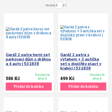
strana
z 1
Garáž 2 patra herní set
Garáž 2 patra s
parkovací dům s dráhou
výtahem + 3 autíčka
a 4 auty | 531838
set s doplňky plast v
krabici | 531838
Doručení do
Doručení do
586 Kč
499 Kč
(dny):6
(dny):6
Přidat do košíku
Přidat do košíku