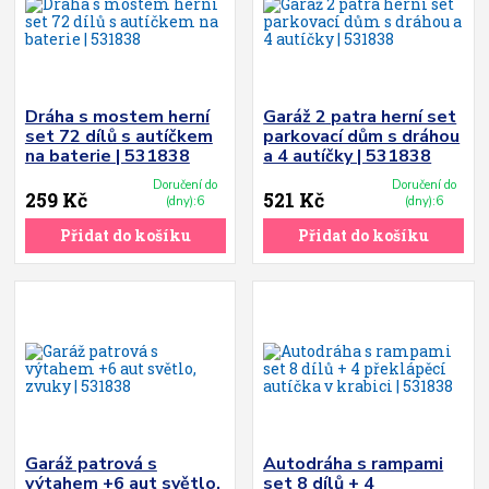
Dráha s mostem herní
Garáž 2 patra herní set
set 72 dílů s autíčkem
parkovací dům s dráhou
na baterie | 531838
a 4 autíčky | 531838
Doručení do
Doručení do
259 Kč
521 Kč
(dny):6
(dny):6
Přidat do košíku
Přidat do košíku
Garáž patrová s
Autodráha s rampami
výtahem +6 aut světlo,
set 8 dílů + 4