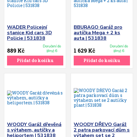
WADER Policejní
BBURAGO Garáž pro
stanice Kid cars 3D
autíčka Mega + 2 ks
Policie | 531838
auta | 531838
Doručení do
Doručení do
889 Kč
1 629 Kč
(dny):6
(dny):6
Přidat do košíku
Přidat do košíku
WOODY Garáž dřevěná
WOODY DŘEVO Garáž
s výtahem, autíčky a
2 patra parkovací dům s
heliportem | 531838
výtahem set se 2