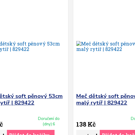
ětský soft pěnový 53cm
Meč dětský soft pěn
ytíř | 829422
malý rytíř | 829422
Doručení do
Do
č
138 Kč
(dny):6