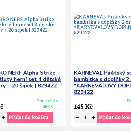
O NERF Alpha Strike
KARNEVAL Pirátský s
žlutý herní set 4 dětské
bambitka s doplňky 2
ry + 20 šipek | 829422
*KARNEVALOVÝ DOPL
829422
Doručení do
Do
Kč
145 Kč
(dny):6
Přidat do košíku
Přidat do koš