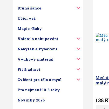
Druhá šance
Učící vež
Magic -Baby
Vaření a nakupování
Nábytek a vybavení
Výukový materiál
Fit & zdraví
Meč d
Cvičení pro tělo a mysl
malý r
Pro nejmenší 0-3 roky
138 K
Novinky 2026