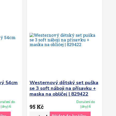
ový 54cm
Westernový dětský set puška
se 3 soft náboji na přísavku +
maska na obličej | 829422
ručení do
Doručení do
95 Kč
(dny):6
(dny):6