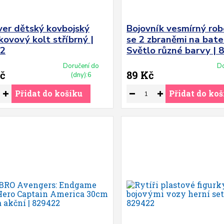
ver dětský kovbojský
Bojovník vesmírný rob
ovový kolt stříbrný |
se 2 zbraněmi na bate
2
Světlo různé barvy | 
Doručení do
Do
č
89 Kč
(dny):6
Přidat do košíku
Přidat do koš