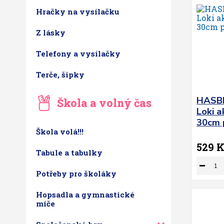
Hračky na vysílačku
Z lásky
Telefony a vysílačky
Terče, šipky
HASBR
Škola a volný čas
Loki a
30cm 
Škola volá!!!
529 
Tabule a tabulky
Potřeby pro školáky
Hopsadla a gymnastické
míče