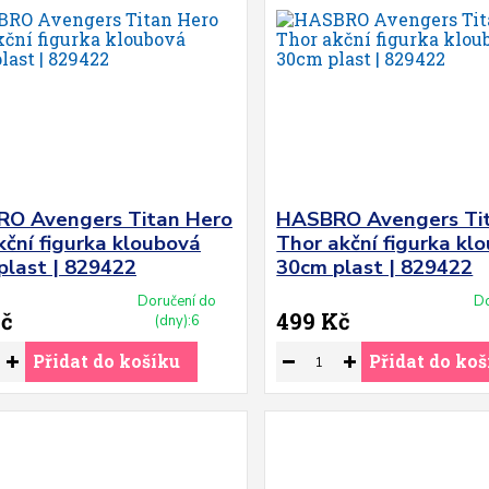
O Avengers Titan Hero
HASBRO Avengers Ti
kční figurka kloubová
Thor akční figurka kl
plast | 829422
30cm plast | 829422
Doručení do
Do
Kč
499 Kč
(dny):6
Přidat do košíku
Přidat do koš