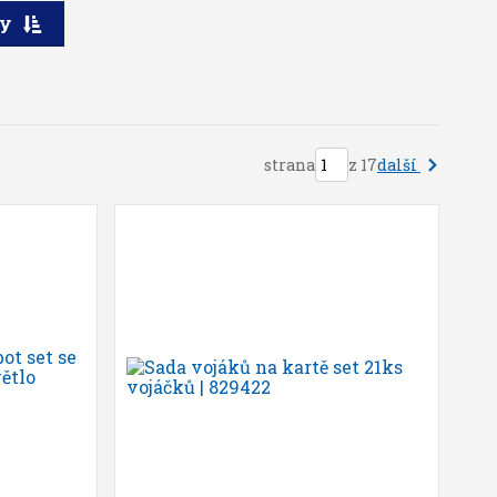
ry
další
strana
z 17