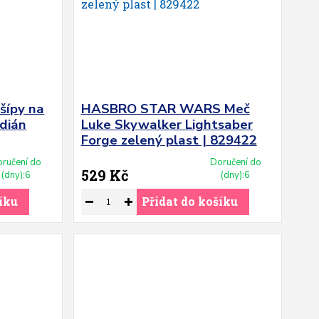
 šípy na
HASBRO STAR WARS Meč
ndián
Luke Skywalker Lightsaber
Forge zelený plast | 829422
ručení do
Doručení do
529 Kč
(dny):6
(dny):6
íku
Přidat do košíku