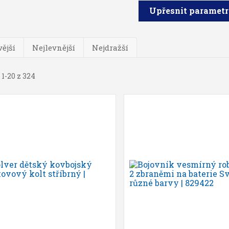
Upřesnit paramet
ější
Nejlevnější
Nejdražší
 1-20 z 324