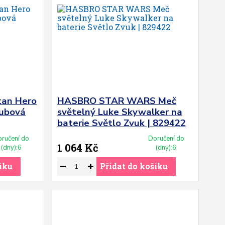
tan Hero
HASBRO STAR WARS Meč
oubová
světelný Luke Skywalker na
baterie Světlo Zvuk | 829422
ručení do
Doručení do
1 064 Kč
(dny):6
(dny):6
íku
Přidat do košíku