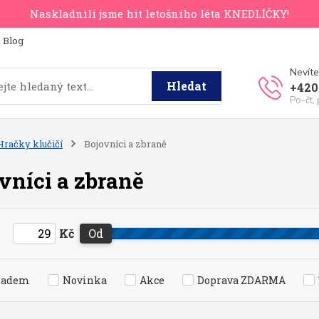
Naskladnili jsme hit letošního léta KNEDLÍČKY!
Blog
Nevíte
Hledat
+420
Po-čt,
Hračky klučičí
Bojovníci a zbraně
vníci a zbraně
Kč
Od
ladem
Novinka
Akce
Doprava ZDARMA