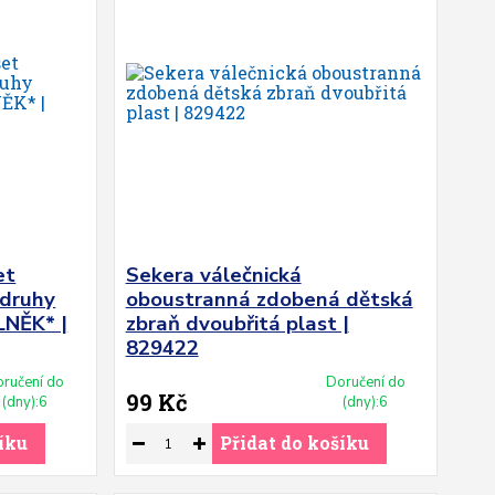
et
Sekera válečnická
 druhy
oboustranná zdobená dětská
NĚK* |
zbraň dvoubřitá plast |
829422
ručení do
Doručení do
99 Kč
(dny):6
(dny):6
íku
Přidat do košíku