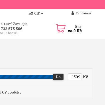
Přihlášení
CZK
 si rady? Zavolejte.
0
ks
 733 575 566
za
0 Kč
 po 13 hodině
Do
Kč
TOP produkt