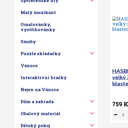
Společenské hry
Malý muzikant
Omalovánky,
vystřihovánky
Smoby
Puzzle skládačky
Vánoce
HASBR
velký 
Interaktivní hračky
blaste
Nejen na Vánoce
Dům a zahrada
759 
Obalový materiál
Dětský pokoj