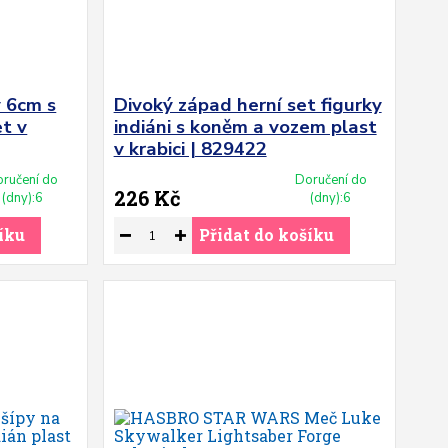
y 6cm s
Divoký západ herní set figurky
et v
indiáni s koněm a vozem plast
v krabici | 829422
ručení do
Doručení do
226 Kč
(dny):6
(dny):6
íku
Přidat do košíku