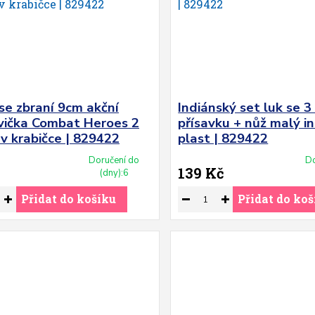
se zbraní 9cm akční
Indiánský set luk se 3
vička Combat Heroes 2
přísavku + nůž malý i
v krabičce | 829422
plast | 829422
Doručení do
Do
139 Kč
(dny):6
Přidat do košíku
Přidat do koš