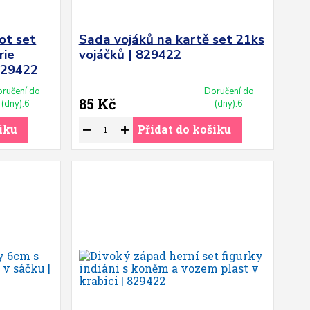
ot set
Sada vojáků na kartě set 21ks
rie
vojáčků | 829422
829422
ručení do
Doručení do
85 Kč
(dny):6
(dny):6
íku
Přidat do košíku