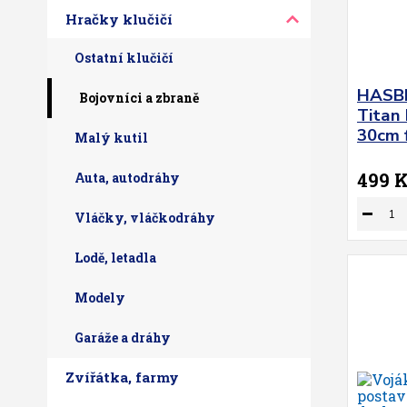
Hračky klučičí
Ostatní klučičí
HASBR
Bojovníci a zbraně
Titan
30cm f
Malý kutil
499 
Auta, autodráhy
Vláčky, vláčkodráhy
Lodě, letadla
Modely
Garáže a dráhy
Zvířátka, farmy