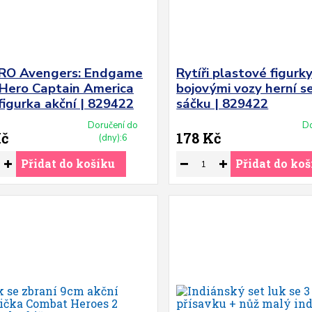
O Avengers: Endgame
Rytíři plastové figurk
 Hero Captain America
bojovými vozy herní s
igurka akční | 829422
sáčku | 829422
Doručení do
Do
Kč
178 Kč
(dny):6
Přidat do košíku
Přidat do koš