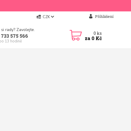
Přihlášení
CZK
 si rady? Zavolejte.
0
ks
 733 575 566
za
0 Kč
 po 13 hodině