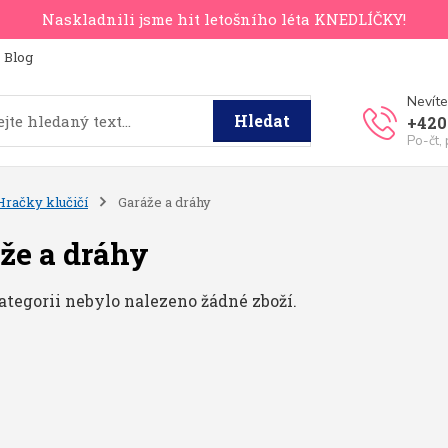
Naskladnili jsme hit letošního léta KNEDLÍČKY!
Blog
Nevíte
Hledat
+420
Po-čt,
Hračky klučičí
Garáže a dráhy
že a dráhy
ategorii nebylo nalezeno žádné zboží.