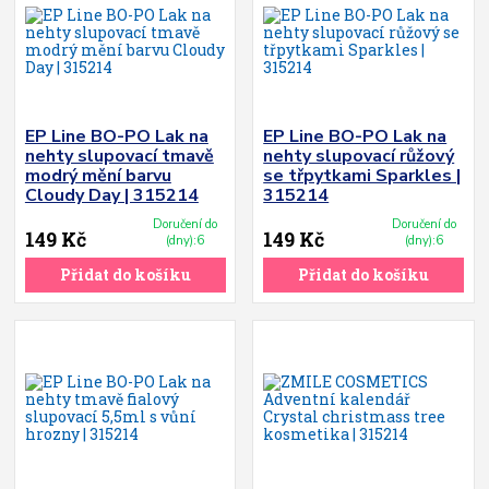
EP Line BO-PO Lak na
EP Line BO-PO Lak na
nehty slupovací tmavě
nehty slupovací růžový
modrý mění barvu
se třpytkami Sparkles |
Cloudy Day | 315214
315214
Doručení do
Doručení do
149 Kč
149 Kč
(dny):6
(dny):6
Přidat do košíku
Přidat do košíku