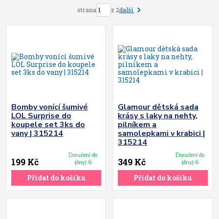
další
strana
z 2
Bomby vonící šumivé
Glamour dětská sada
LOL Surprise do
krásy s laky na nehty,
koupele set 3ks do
pilníkem a
vany | 315214
samolepkami v krabici |
315214
Doručení do
Doručení do
199 Kč
349 Kč
(dny):6
(dny):6
Přidat do košíku
Přidat do košíku