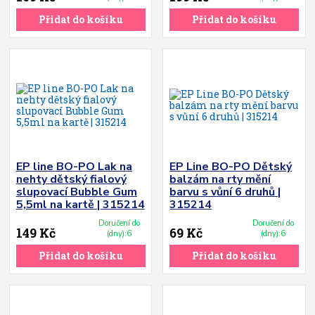
Přidat do košíku
Přidat do košíku
EP line BO-PO Lak na
EP Line BO-PO Dětský
nehty dětský fialový
balzám na rty mění
slupovací Bubble Gum
barvu s vůní 6 druhů |
5,5ml na kartě | 315214
315214
Doručení do
Doručení do
149 Kč
69 Kč
(dny):6
(dny):6
Přidat do košíku
Přidat do košíku