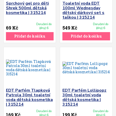
Sprchový gel pro děti
Toaletní voda EDT
Shrek 500ml dětská
100ml Wednesday
kosmetika | 315214
dětský dárkový set s
taškou | 315214
Doručení do
Doručení do
69 Kč
549 Kč
(dny):6
(dny):6
Přidat do košíku
Přidat do košíku
EDT Parfém Tlapková
EDT Parfém Lollipopz
Patrola 30ml toaletní
30ml toaletní voda
voda dětská kosmetika
dětská kosmetika |
| 315214
315214
Doručení do
Doručení do
169 Kč
199 Kč
(dny):6
(dny):6