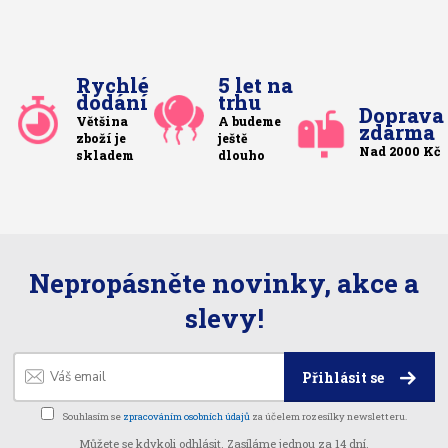
Rychlé
5 let na
dodání
trhu
Doprava
Většina
A budeme
zdarma
zboží je
ještě
Nad 2000 Kč
skladem
dlouho
Nepropásněte novinky, akce a
slevy!
Přihlásit se
Souhlasím se
zpracováním osobních údajů
za účelem rozesílky newsletteru.
Můžete se kdykoli odhlásit. Zasíláme jednou za 14 dní.