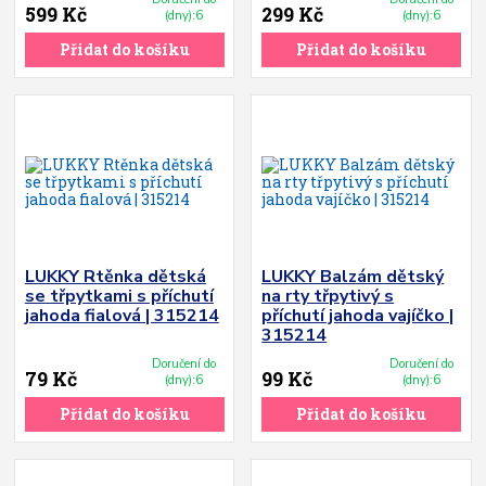
599 Kč
299 Kč
(dny):6
(dny):6
Přidat do košíku
Přidat do košíku
LUKKY Rtěnka dětská
LUKKY Balzám dětský
se třpytkami s příchutí
na rty třpytivý s
jahoda fialová | 315214
příchutí jahoda vajíčko |
315214
Doručení do
Doručení do
79 Kč
99 Kč
(dny):6
(dny):6
Přidat do košíku
Přidat do košíku