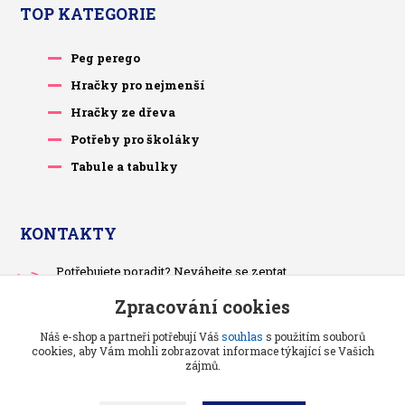
TOP KATEGORIE
Peg perego
Hračky pro nejmenší
Hračky ze dřeva
Potřeby pro školáky
Tabule a tabulky
KONTAKTY
Potřebujete poradit? Neváhejte se zeptat.
+420 733 575 566
Zpracování cookies
Po-čt, po 13 hodině
Náš e-shop a partneři potřebují Váš
souhlas
s použitím souborů
pietrasova.p@seznam.cz
cookies, aby Vám mohli zobrazovat informace týkající se Vašich
zájmů.