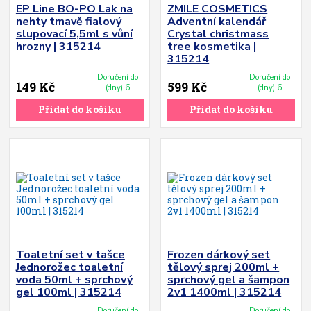
EP Line BO-PO Lak na
ZMILE COSMETICS
nehty tmavě fialový
Adventní kalendář
slupovací 5,5ml s vůní
Crystal christmass
hrozny | 315214
tree kosmetika |
315214
Doručení do
Doručení do
149 Kč
599 Kč
(dny):6
(dny):6
Přidat do košíku
Přidat do košíku
Toaletní set v tašce
Frozen dárkový set
Jednorožec toaletní
tělový sprej 200ml +
voda 50ml + sprchový
sprchový gel a šampon
gel 100ml | 315214
2v1 1400ml | 315214
Doručení do
Doručení do