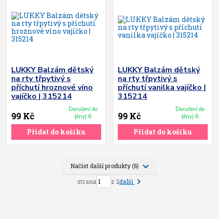
LUKKY Balzám dětský
LUKKY Balzám dětský
na rty třpytivý s
na rty třpytivý s
příchutí hroznové víno
příchutí vanilka vajíčko |
vajíčko | 315214
315214
Doručení do
Doručení do
99 Kč
99 Kč
(dny):6
(dny):6
Přidat do košíku
Přidat do košíku
Načíst další produkty (6)
další
strana
z 2