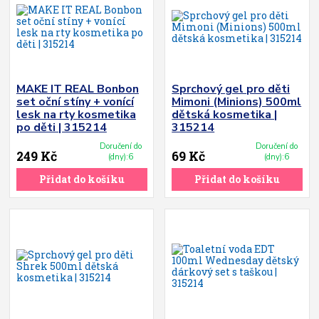
MAKE IT REAL Bonbon
Sprchový gel pro děti
set oční stíny + vonící
Mimoni (Minions) 500ml
lesk na rty kosmetika
dětská kosmetika |
po děti | 315214
315214
Doručení do
Doručení do
249 Kč
69 Kč
(dny):6
(dny):6
Přidat do košíku
Přidat do košíku