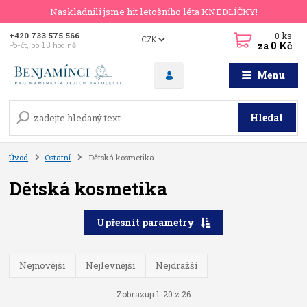
Naskladnili jsme hit letošního léta KNEDLÍČKY!
0
ks
+420 733 575 566
CZK
za
0 Kč
Po-čt, po 13 hodině
Menu
Hledat
Úvod
Ostatní
Dětská kosmetika
Dětská kosmetika
Upřesnit parametry
Nejnovější
Nejlevnější
Nejdražší
Zobrazuji 1-20 z 26