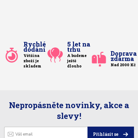
Rychlé
5 let na
dodání
trhu
Doprava
Většina
A budeme
zdarma
zboží je
ještě
Nad 2000 Kč
skladem
dlouho
Nepropásněte novinky, akce a
slevy!
Přihlásit se