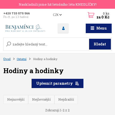
Naskladnili jsme hit letošního léta KNEDLÍČKY!
0
ks
+420 733 575 566
CZK
za
0 Kč
Po-čt, po 13 hodině
Menu
Hledat
Úvod
Ostatní
Hodiny a hodinky
Hodiny a hodinky
Upřesnit parametry
Nejnovější
Nejlevnější
Nejdražší
Zobrazuji 1-2 z 2