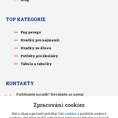
TOP KATEGORIE
Peg perego
Hračky pro nejmenší
Hračky ze dřeva
Potřeby pro školáky
Tabule a tabulky
KONTAKTY
Potřebujete poradit? Neváhejte se zeptat.
+420 733 575 566
Zpracování cookies
Po-čt, po 13 hodině
Náš e-shop a partneři potřebují Váš
souhlas
s použitím souborů
pietrasova.p@seznam.cz
cookies, aby Vám mohli zobrazovat informace týkající se Vašich