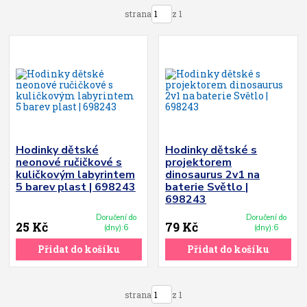
strana
z 1
Hodinky dětské
Hodinky dětské s
neonové ručičkové s
projektorem
kuličkovým labyrintem
dinosaurus 2v1 na
5 barev plast | 698243
baterie Světlo |
698243
Doručení do
Doručení do
25 Kč
79 Kč
(dny):6
(dny):6
Přidat do košíku
Přidat do košíku
strana
z 1