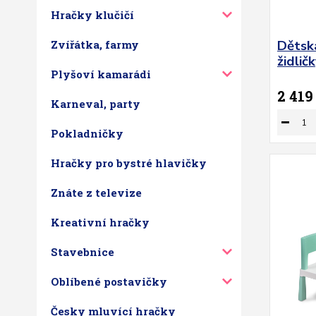
Hračky klučičí
Dětsk
Zvířátka, farmy
židli
Plyšoví kamarádi
2 419
Karneval, party
Pokladničky
Hračky pro bystré hlavičky
Znáte z televize
Kreativní hračky
Stavebnice
Oblíbené postavičky
Česky mluvící hračky