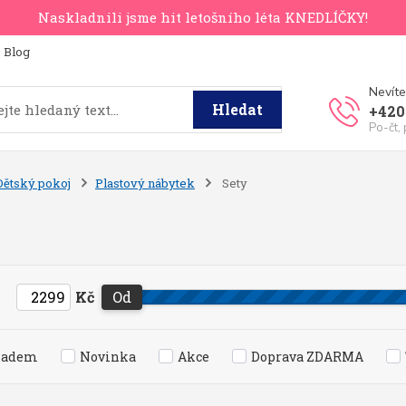
Naskladnili jsme hit letošního léta KNEDLÍČKY!
Blog
Nevíte
Hledat
+420
Po-čt,
Dětský pokoj
Plastový nábytek
Sety
Kč
Od
ladem
Novinka
Akce
Doprava ZDARMA