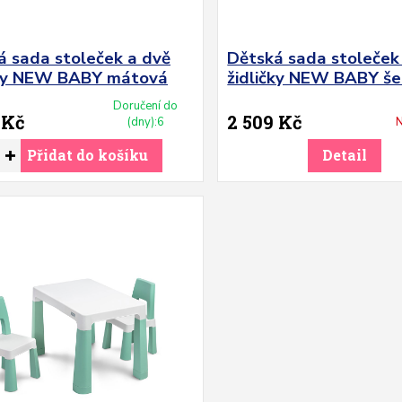
á sada stoleček a dvě
Dětská sada stoleček
čky NEW BABY mátová
židličky NEW BABY še
Doručení do
 Kč
2 509 Kč
(dny):6
N
Přidat do košíku
Detail