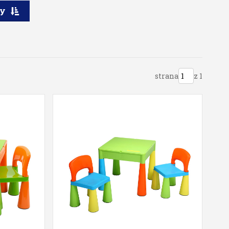
ry
strana
z 1