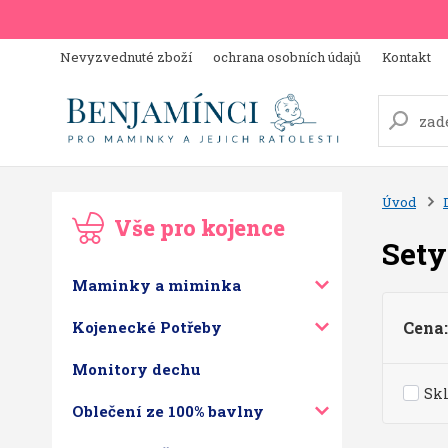
Nevyzvednuté zboží
ochrana osobních údajů
Kontakt
Úvod
Vše pro kojence
Sety
Maminky a miminka
Kojenecké Potřeby
Cena:
Monitory dechu
Sk
Oblečení ze 100% bavlny