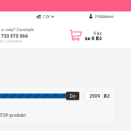
Přihlášení
CZK
 si rady? Zavolejte.
0
ks
 733 575 566
za
0 Kč
 po 13 hodině
Do
Kč
TOP produkt