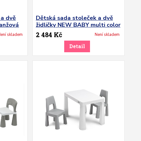
 a dvě
Dětská sada stoleček a dvě
ranžová
židličky NEW BABY multi color
2 484 Kč
ení skladem
Není skladem
Detail