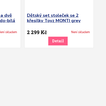
 a dvě
Dětský set stoleček se 2
do-bílá
křesílky Toyz MONTI grey
2 299 Kč
ení skladem
Není skladem
Detail