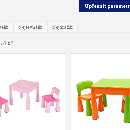
Upřesnit paramet
ější
Nejlevnější
Nejdražší
1-7 z 7