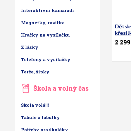
Interaktivní kamarádi
Magnetky, razítka
Dětský
křesí
Hračky na vysílačku
2 299
Z lásky
Telefony a vysílačky
Terče, šipky
Škola a volný čas
Škola volá!!!
Tabule a tabulky
Potřeby pro školáky