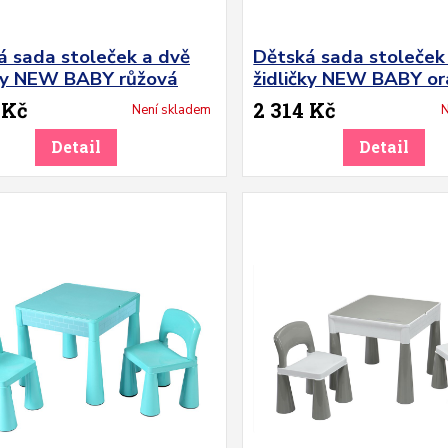
á sada stoleček a dvě
Dětská sada stoleček
čky NEW BABY růžová
židličky NEW BABY o
 Kč
2 314 Kč
Není skladem
N
Detail
Detail