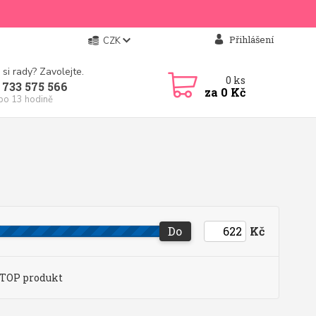
Přihlášení
CZK
 si rady? Zavolejte.
0
ks
 733 575 566
za
0 Kč
 po 13 hodině
Do
Kč
TOP produkt