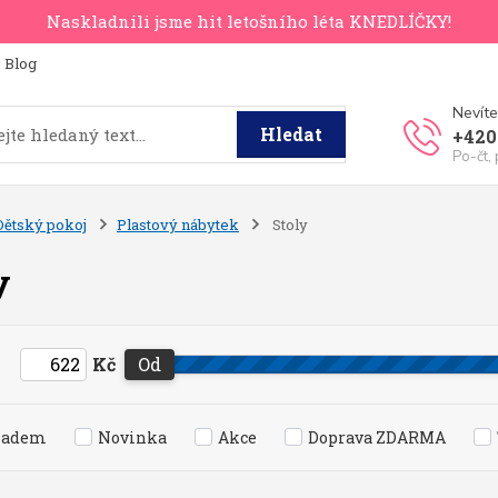
Naskladnili jsme hit letošního léta KNEDLÍČKY!
Blog
Nevíte
Hledat
+420
Po-čt,
Dětský pokoj
Plastový nábytek
Stoly
y
Kč
Od
ladem
Novinka
Akce
Doprava ZDARMA