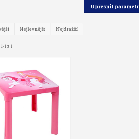
Upřesnit paramet
ější
Nejlevnější
Nejdražší
1-1 z 1