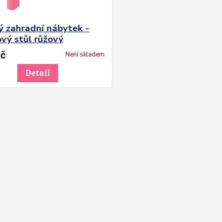
ý zahradní nábytek -
vý stůl růžový
Kč
Není skladem
Detail