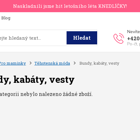
Naskladnili jsme hit letošního léta KNEDLÍČKY!
Blog
Nevíte
Hledat
+420
Po-čt,
Pro maminky
Těhotenská móda
Bundy, kabáty, vesty
y, kabáty, vesty
ategorii nebylo nalezeno žádné zboží.