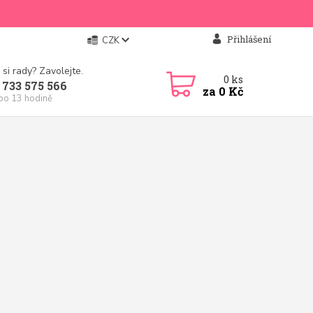
Přihlášení
CZK
 si rady? Zavolejte.
0
ks
 733 575 566
za
0 Kč
 po 13 hodině