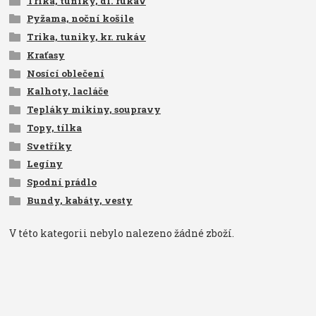
Trika, tuniky, dl. rukáv
Pyžama, noční košile
Trika, tuniky, kr. rukáv
Kraťasy
Nosící oblečení
Kalhoty, lacláče
Tepláky mikiny, soupravy
Topy, tílka
Svetříky
Legíny
Spodní prádlo
Bundy, kabáty, vesty
V této kategorii nebylo nalezeno žádné zboží.