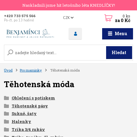
Naskladnili jsme hit letošního léta KNEDLÍČKY!
0
ks
+420 733 575 566
CZK
za
0 Kč
Po-čt, po 13 hodině
Menu
Hledat
Úvod
Pro maminky
Těhotenská móda
Těhotenská móda
Oblečení s potiskem
Těhotenské pásy
Sukně, šaty
Halenky
Trika 3/4 rukáv