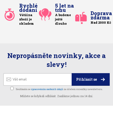
Rychlé
5 let na
dodání
trhu
Doprava
Většina
A budeme
zdarma
zboží je
ještě
Nad 2000 Kč
skladem
dlouho
Nepropásněte novinky, akce a
slevy!
Přihlásit se
Souhlasím se
zpracováním osobních údajů
za účelem rozesílky newsletteru.
Můžete se kdykoli odhlásit. Zasíláme jednou za 14 dní.