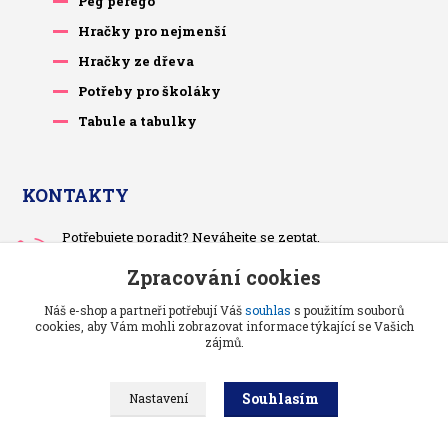
Peg perego
Hračky pro nejmenší
Hračky ze dřeva
Potřeby pro školáky
Tabule a tabulky
KONTAKTY
Potřebujete poradit? Neváhejte se zeptat.
+420 733 575 566
Zpracování cookies
Po-čt, po 13 hodině
Náš e-shop a partneři potřebují Váš
souhlas
s použitím souborů
pietrasova.p@seznam.cz
cookies, aby Vám mohli zobrazovat informace týkající se Vašich
zájmů.
Souhlasím
Nastavení