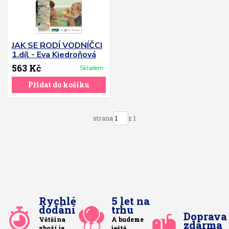
JAK SE RODÍ VODNÍČCI
1.díl - Eva Kiedroňová
563 Kč
Skladem
Přidat do košíku
strana
z 1
Rychlé
5 let na
dodání
trhu
Doprava
Většina
A budeme
zdarma
zboží je
ještě