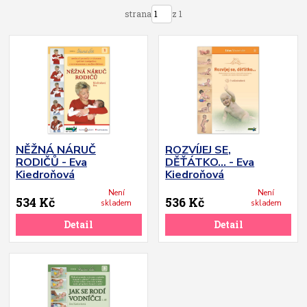
strana
z 1
NĚŽNÁ NÁRUČ
ROZVÍJEJ SE,
RODIČŮ - Eva
DĚŤÁTKO... - Eva
Kiedroňová
Kiedroňová
Není
Není
534 Kč
536 Kč
skladem
skladem
Detail
Detail