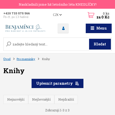
Naskladnili jsme hit letošního léta KNEDLÍČKY!
0
ks
+420 733 575 566
CZK
za
0 Kč
Po-čt, po 13 hodině
Menu
Hledat
Úvod
Pro maminky
Knihy
Knihy
Upřesnit parametry
Nejnovější
Nejlevnější
Nejdražší
Zobrazuji 1-3 z 3