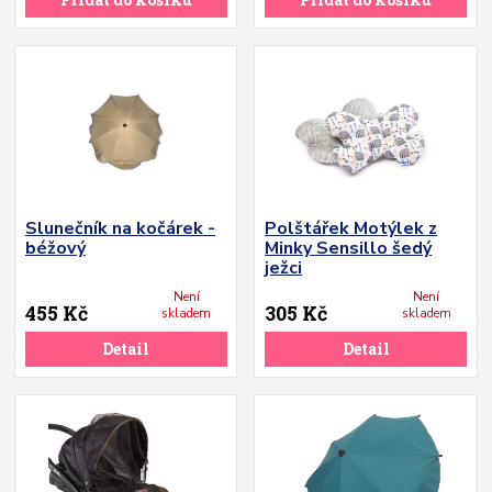
Slunečník na kočárek -
Polštářek Motýlek z
béžový
Minky Sensillo šedý
ježci
Není
Není
455 Kč
305 Kč
skladem
skladem
Detail
Detail