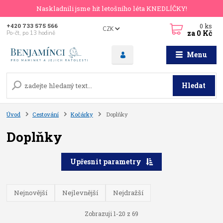
Naskladnili jsme hit letošního léta KNEDLÍČKY!
0
ks
+420 733 575 566
CZK
za
0 Kč
Po-čt, po 13 hodině
Menu
Hledat
Úvod
Cestování
Kočárky
Doplňky
Doplňky
Upřesnit parametry
Nejnovější
Nejlevnější
Nejdražší
Zobrazuji 1-20 z 69