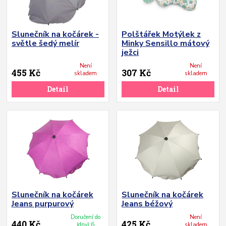
Slunečník na kočárek -
Polštářek Motýlek z
světle šedý melír
Minky Sensillo mátový
ježci
Není
Není
455 Kč
307 Kč
skladem
skladem
Detail
Detail
Slunečník na kočárek
Slunečník na kočárek
Jeans purpurový
Jeans béžový
Doručení do
Není
440 Kč
425 Kč
(dny):6
skladem