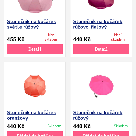
Slunečník na kočárek
Slunečník na kočárek
světle růžový
růžovo-fialový
Není
Není
455 Kč
440 Kč
skladem
skladem
Detail
Detail
Slunečník na kočárek
Slunečník na kočárek
oranžový
růžový
440 Kč
440 Kč
Skladem
Skladem
Přidat do košíku
Přidat do košíku