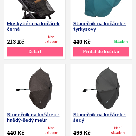
Moskytiéra na kočárek
Slunečník na kočárek -
černá
tyrkysový
Není
213 Kč
440 Kč
skladem
Skladem
Detail
Přidat do košíku
Slunečník na kočárek -
Slunečník na kočárek -
hnědý-šedý melír
šedý
Není
Není
440 Kč
455 Kč
skladem
skladem