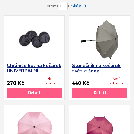
další
strana
z 4
Chrániče kol na kočárek
Slunečník na kočárek
UNIVERZÁLNÍ
světle šedý
Není
Není
270 Kč
440 Kč
skladem
skladem
Detail
Detail