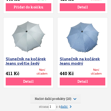
Přidat do košíku
Detail
Slunečník na kočárek
Slunečník na kočárek
Jeans světle šedý
Jeans modrý
Není
Není
411 Kč
440 Kč
skladem
skladem
Detail
Detail
Načíst další produkty (20)
další
strana
z 4