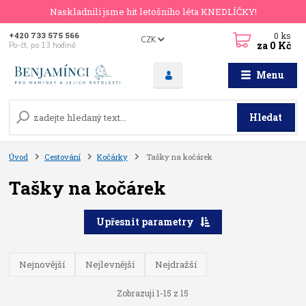
Naskladnili jsme hit letošního léta KNEDLÍČKY!
0
ks
+420 733 575 566
CZK
za
0 Kč
Po-čt, po 13 hodině
Menu
Hledat
Úvod
Cestování
Kočárky
Tašky na kočárek
Tašky na kočárek
Upřesnit parametry
Nejnovější
Nejlevnější
Nejdražší
Zobrazuji 1-15 z 15