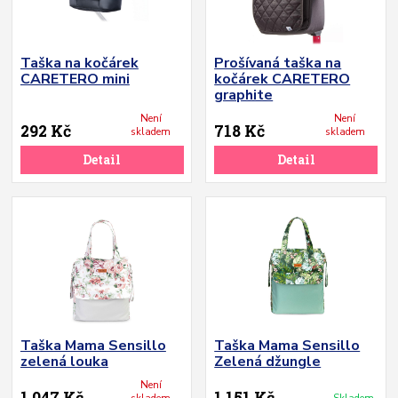
Taška na kočárek
Prošívaná taška na
CARETERO mini
kočárek CARETERO
graphite
Není
Není
292 Kč
718 Kč
skladem
skladem
Detail
Detail
Taška Mama Sensillo
Taška Mama Sensillo
zelená louka
Zelená džungle
Není
1 047 Kč
1 151 Kč