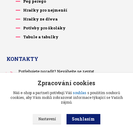
Peg perego
Hračky pro nejmenší
Hračky ze dřeva
Potřeby pro školáky
Tabule a tabulky
KONTAKTY
Potřebujete poradit? Neváhejte se zeptat.
+420 733 575 566
Zpracování cookies
Po-čt, po 13 hodině
Náš e-shop a partneři potřebují Váš
souhlas
s použitím souborů
pietrasova.p@seznam.cz
cookies, aby Vám mohli zobrazovat informace týkající se Vašich
zájmů.
Souhlasím
Nastavení