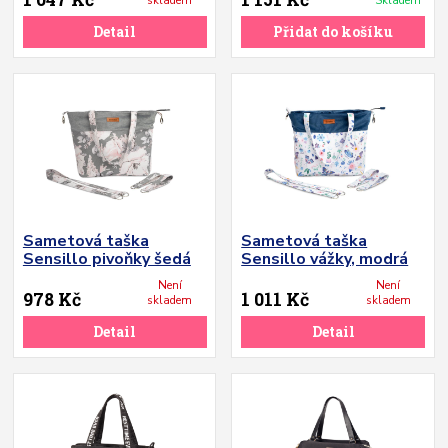
skladem
Skladem
Detail
Přidat do košíku
Sametová taška
Sametová taška
Sensillo pivoňky šedá
Sensillo vážky, modrá
Není
Není
978 Kč
1 011 Kč
skladem
skladem
Detail
Detail