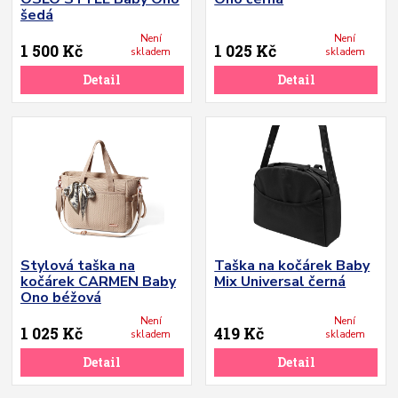
šedá
Není
Není
1 500 Kč
1 025 Kč
skladem
skladem
Detail
Detail
Stylová taška na
Taška na kočárek Baby
kočárek CARMEN Baby
Mix Universal černá
Ono béžová
Není
Není
1 025 Kč
419 Kč
skladem
skladem
Detail
Detail