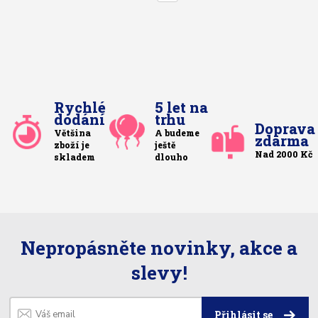
Rychlé
5 let na
dodání
trhu
Doprava
Většina
A budeme
zdarma
zboží je
ještě
Nad 2000 Kč
skladem
dlouho
Nepropásněte novinky, akce a
slevy!
Přihlásit se