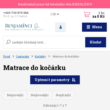
Naskladnili jsme hit letošního léta KNEDLÍČKY!
0
ks
+420 733 575 566
CZK
za
0 Kč
Po-čt, po 13 hodině
Menu
Hledat
Úvod
Cestování
Kočárky
Matrace do kočárku
Matrace do kočárku
Upřesnit parametry
Nejnovější
Nejlevnější
Nejdražší
Zobrazuji 1-7 z 7