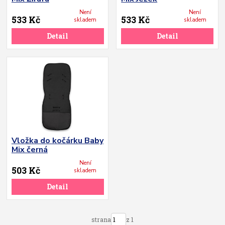
Není
Není
533 Kč
533 Kč
skladem
skladem
Detail
Detail
Vložka do kočárku Baby
Mix černá
Není
503 Kč
skladem
Detail
strana
z 1