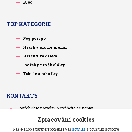
Blog
TOP KATEGORIE
Peg perego
Hračky pro nejmenší
Hračky ze dřeva
Potřeby pro školáky
Tabule a tabulky
KONTAKTY
Potřebujete poradit? Neváhejte se zeptat.
+420 733 575 566
Zpracování cookies
Po-čt, po 13 hodině
Náš e-shop a partneři potřebují Váš
souhlas
s použitím souborů
pietrasova.p@seznam.cz