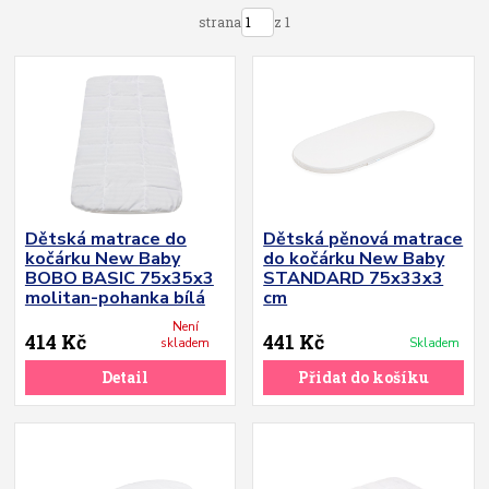
strana
z 1
Dětská matrace do
Dětská pěnová matrace
kočárku New Baby
do kočárku New Baby
BOBO BASIC 75x35x3
STANDARD 75x33x3
molitan-pohanka bílá
cm
Není
414 Kč
441 Kč
skladem
Skladem
Detail
Přidat do košíku