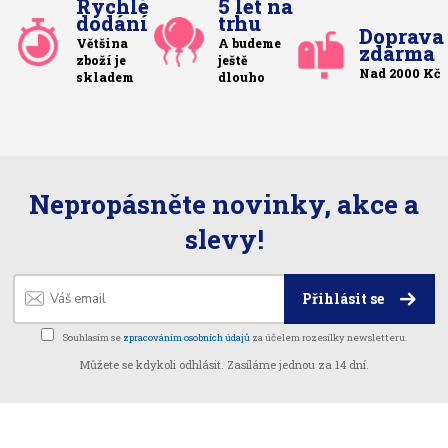
Rychlé
5 let na
dodání
trhu
Doprava
Většina
A budeme
zdarma
zboží je
ještě
Nad 2000 Kč
skladem
dlouho
Nepropásněte novinky, akce a
slevy!
Přihlásit se
Souhlasím se
zpracováním osobních údajů
za účelem rozesílky newsletteru.
Můžete se kdykoli odhlásit. Zasíláme jednou za 14 dní.