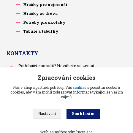
Hračky pro nejmenší
Hračky ze dřeva
Potřeby pro školáky
Tabule a tabulky
KONTAKTY
Potřebujete poradit? Neváhejte se zeptat.
+420 733 575 566
Zpracování cookies
Po-čt, po 13 hodině
Náš e-shop a partneři potřebují Váš
souhlas
s použitím souborů
pietrasova.p@seznam.cz
cookies, aby Vám mohli zobrazovat informace týkající se Vašich
zájmů.
Souhlasím
Nastavení
Benjaminci -
Vše pro děti a kojence
//
Grafika a kódování
: Poradnyweb.cz
Souhlas můžete odmítnout
zde
.