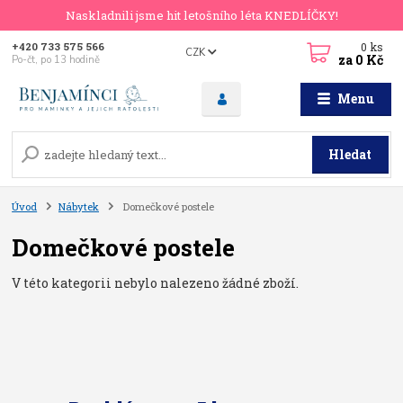
Naskladnili jsme hit letošního léta KNEDLÍČKY!
0
ks
+420 733 575 566
CZK
za
0 Kč
Po-čt, po 13 hodině
Menu
Hledat
Úvod
Nábytek
Domečkové postele
Domečkové postele
V této kategorii nebylo nalezeno žádné zboží.