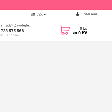
Přihlášení
CZK
 si rady? Zavolejte.
0
ks
 733 575 566
za
0 Kč
 po 13 hodině