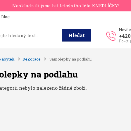
Naskladnili jsme hit letošního léta KNEDLÍČKY!
Blog
Nevíte
Hledat
+420
Po-čt,
Nábytek
Dekorace
Samolepky na podlahu
olepky na podlahu
ategorii nebylo nalezeno žádné zboží.