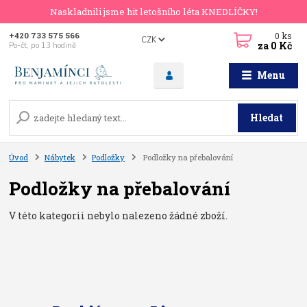
Naskladnili jsme hit letošního léta KNEDLÍČKY!
0
ks
+420 733 575 566
CZK
za
0 Kč
Po-čt, po 13 hodině
Menu
Hledat
Úvod
Nábytek
Podložky
Podložky na přebalování
Podložky na přebalování
V této kategorii nebylo nalezeno žádné zboží.