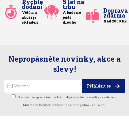
Rychlé
5 let na
dodání
trhu
Doprava
Většina
A budeme
zdarma
zboží je
ještě
Nad 2000 Kč
skladem
dlouho
Nepropásněte novinky, akce a
slevy!
Přihlásit se
Souhlasím se
zpracováním osobních údajů
za účelem rozesílky newsletteru.
Můžete se kdykoli odhlásit. Zasíláme jednou za 14 dní.