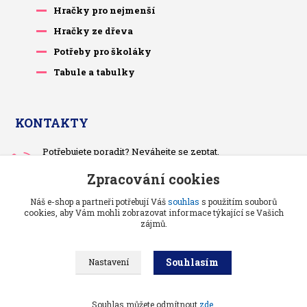
Hračky pro nejmenší
Hračky ze dřeva
Potřeby pro školáky
Tabule a tabulky
KONTAKTY
Potřebujete poradit? Neváhejte se zeptat.
+420 733 575 566
Zpracování cookies
Po-čt, po 13 hodině
Náš e-shop a partneři potřebují Váš
souhlas
s použitím souborů
pietrasova.p@seznam.cz
cookies, aby Vám mohli zobrazovat informace týkající se Vašich
zájmů.
Souhlasím
Nastavení
Benjaminci -
Vše pro děti a kojence
//
Grafika a kódování
: Poradnyweb.cz
Souhlas můžete odmítnout
zde
.