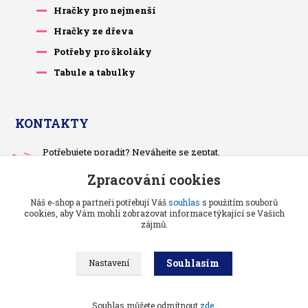
Hračky pro nejmenší
Hračky ze dřeva
Potřeby pro školáky
Tabule a tabulky
KONTAKTY
Potřebujete poradit? Neváhejte se zeptat.
+420 733 575 566
Zpracování cookies
Po-čt, po 13 hodině
Náš e-shop a partneři potřebují Váš
souhlas
s použitím souborů
pietrasova.p@seznam.cz
cookies, aby Vám mohli zobrazovat informace týkající se Vašich
zájmů.
Souhlasím
Nastavení
Benjaminci -
Vše pro děti a kojence
//
Grafika a kódování
: Poradnyweb.cz
Souhlas můžete odmítnout
zde
.