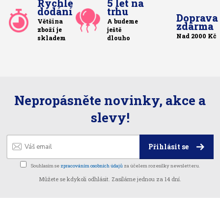
Rychlé
5 let na
dodání
trhu
Doprava
Většina
A budeme
zdarma
zboží je
ještě
Nad 2000 Kč
skladem
dlouho
Nepropásněte novinky, akce a
slevy!
Přihlásit se
Souhlasím se
zpracováním osobních údajů
za účelem rozesílky newsletteru.
Můžete se kdykoli odhlásit. Zasíláme jednou za 14 dní.