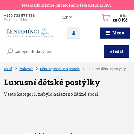
Naskladnili jsme hit letošního léta KNEDLÍČKY!
0
ks
+420 733 575 566
CZK
za
0 Kč
Po-čt, po 13 hodině
Menu
Hledat
Úvod
Nábytek
Dětské postýlky a postele
Luxusní dětské postýlky
Luxusní dětské postýlky
V této kategorii nebylo nalezeno žádné zboží.