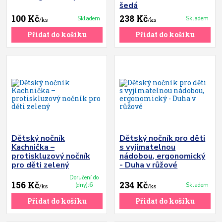
šedá
100 Kč
238 Kč
Skladem
Skladem
/
ks
/
ks
Přidat do košíku
Přidat do košíku
Dětský nočník
Dětský nočník pro děti
Kachnička –
s vyjímatelnou
protiskluzový nočník
nádobou, ergonomický
pro děti zelený
- Duha v růžové
Doručení do
156 Kč
234 Kč
(dny):6
Skladem
/
ks
/
ks
Přidat do košíku
Přidat do košíku