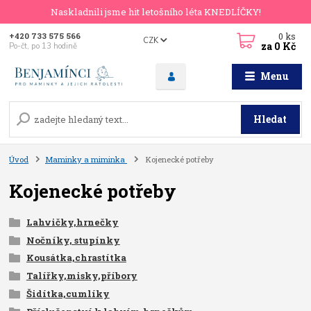
Naskladnili jsme hit letošního léta KNEDLÍČKY!
0
ks
+420 733 575 566
CZK
za
0 Kč
Po-čt, po 13 hodině
Menu
Hledat
Úvod
Maminky a miminka
Kojenecké potřeby
Kojenecké potřeby
Lahvičky,hrnečky
Nočníky, stupínky
Kousátka,chrastítka
Talířky,misky,příbory
Šidítka,cumlíky