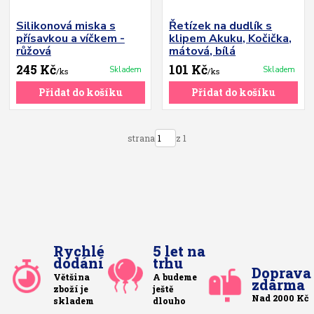
Silikonová miska s
Řetízek na dudlík s
přísavkou a víčkem -
klipem Akuku, Kočička,
růžová
mátová, bílá
245 Kč
101 Kč
Skladem
Skladem
/
ks
/
ks
Přidat do košíku
Přidat do košíku
strana
z 1
Rychlé
5 let na
dodání
trhu
Doprava
Většina
A budeme
zdarma
zboží je
ještě
Nad 2000 Kč
skladem
dlouho