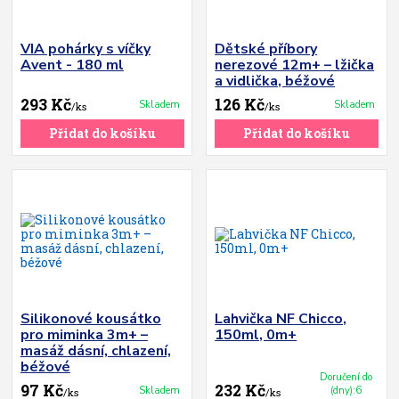
VIA pohárky s víčky
Dětské příbory
Avent - 180 ml
nerezové 12m+ – lžička
a vidlička, béžové
293 Kč
126 Kč
Skladem
Skladem
/
ks
/
ks
Přidat do košíku
Přidat do košíku
Silikonové kousátko
Lahvička NF Chicco,
pro miminka 3m+ –
150ml, 0m+
masáž dásní, chlazení,
béžové
Doručení do
97 Kč
232 Kč
Skladem
(dny):6
/
ks
/
ks