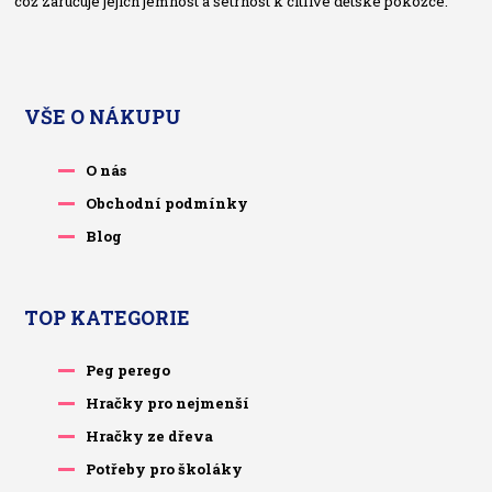
což zaručuje jejich jemnost a šetrnost k citlivé dětské pokožce.
VŠE O NÁKUPU
O nás
Obchodní podmínky
Blog
TOP KATEGORIE
Peg perego
Hračky pro nejmenší
Hračky ze dřeva
Potřeby pro školáky