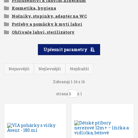
Příslušenství k lahvím,hrnečkům
Kosmetika, hygiena
Nočníky, stupínky, adaptér na WC
Potřeby a pomůcky k mytí lahví
Ohřívače lahví, sterilizátory
Upřesnit parametry
Nejnovější
Nejlevnější
Nejdražší
Zobrazuji 1-16 z 16
strana
z 1