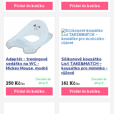
Přidat do košíku
Přidat do košíku
Adaptér - treningové
Silikonové kousátko
sedátko na WC -
List TAKE&MATCH –
Mickey Mouse, modré
kousátko pro miminko -
růžové
Doručení do
Doručení do
250 Kč
161 Kč
(dny):6
(dny):6
/
ks
/
ks
Přidat do košíku
Přidat do košíku