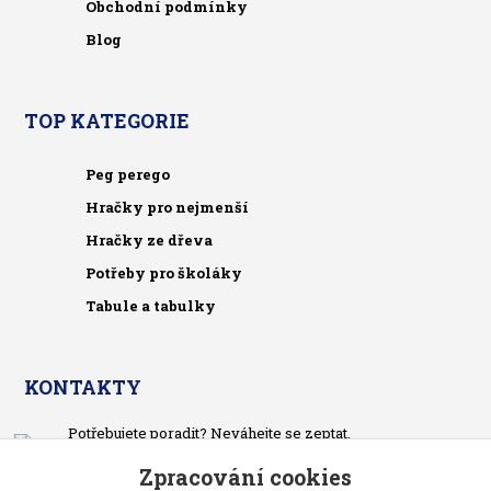
Obchodní podmínky
Blog
TOP KATEGORIE
Peg perego
Hračky pro nejmenší
Hračky ze dřeva
Potřeby pro školáky
Tabule a tabulky
KONTAKTY
Potřebujete poradit? Neváhejte se zeptat.
+420 733 575 566
Zpracování cookies
Po-čt, po 13 hodině