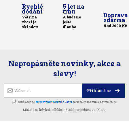
Rychlé
5 let na
dodání
trhu
Doprava
Většina
A budeme
zdarma
zboží je
ještě
Nad 2000 Kč
skladem
dlouho
Nepropásněte novinky, akce a
slevy!
Přihlásit se
Souhlasím se
zpracováním osobních údajů
za účelem rozesílky newsletteru.
Můžete se kdykoli odhlásit. Zasíláme jednou za 14 dní.