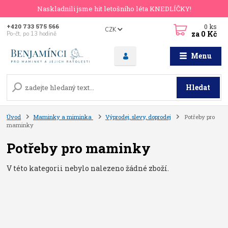
Naskladnili jsme hit letošního léta KNEDLÍČKY!
0
ks
+420 733 575 566
CZK
za
0 Kč
Po-čt, po 13 hodině
Menu
Hledat
Úvod
Maminky a miminka
Výprodej, slevy, doprodej
Potřeby pro
maminky
Potřeby pro maminky
V této kategorii nebylo nalezeno žádné zboží.