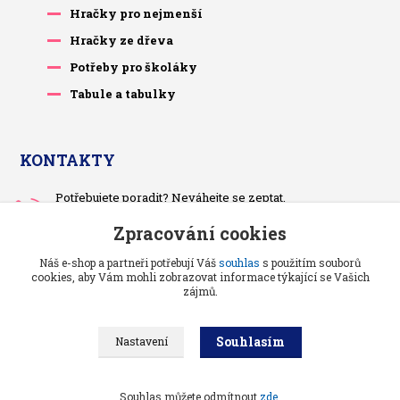
Hračky pro nejmenší
Hračky ze dřeva
Potřeby pro školáky
Tabule a tabulky
KONTAKTY
Potřebujete poradit? Neváhejte se zeptat.
+420 733 575 566
Zpracování cookies
Po-čt, po 13 hodině
Náš e-shop a partneři potřebují Váš
souhlas
s použitím souborů
pietrasova.p@seznam.cz
cookies, aby Vám mohli zobrazovat informace týkající se Vašich
zájmů.
Souhlasím
Nastavení
Benjaminci -
Vše pro děti a kojence
//
Grafika a kódování
: Poradnyweb.cz
Souhlas můžete odmítnout
zde
.