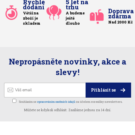
Rychlé
5 let na
dodání
trhu
Doprava
Většina
A budeme
zdarma
zboží je
ještě
Nad 2000 Kč
skladem
dlouho
Nepropásněte novinky, akce a
slevy!
Přihlásit se
Souhlasím se
zpracováním osobních údajů
za účelem rozesílky newsletteru.
Můžete se kdykoli odhlásit. Zasíláme jednou za 14 dní.