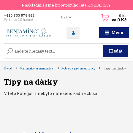
Naskladnili jsme hit letošního léta KNEDLÍČKY!
0
ks
+420 733 575 566
CZK
za
0 Kč
Po-čt, po 13 hodině
Menu
Hledat
Úvod
Maminky a miminka
Potřeby pro maminky
Tipy na dárky
Tipy na dárky
V této kategorii nebylo nalezeno žádné zboží.