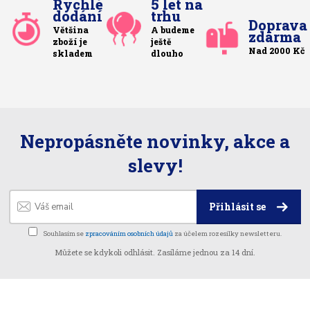
Rychlé
5 let na
dodání
trhu
Doprava
Většina
A budeme
zdarma
zboží je
ještě
Nad 2000 Kč
skladem
dlouho
Nepropásněte novinky, akce a
slevy!
Přihlásit se
Souhlasím se
zpracováním osobních údajů
za účelem rozesílky newsletteru.
Můžete se kdykoli odhlásit. Zasíláme jednou za 14 dní.