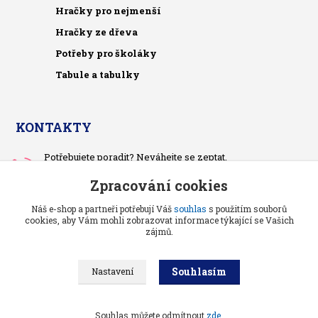
Hračky pro nejmenší
Hračky ze dřeva
Potřeby pro školáky
Tabule a tabulky
KONTAKTY
Potřebujete poradit? Neváhejte se zeptat.
+420 733 575 566
Zpracování cookies
Po-čt, po 13 hodině
Náš e-shop a partneři potřebují Váš
souhlas
s použitím souborů
pietrasova.p@seznam.cz
cookies, aby Vám mohli zobrazovat informace týkající se Vašich
zájmů.
Souhlasím
Nastavení
Benjaminci -
Vše pro děti a kojence
//
Grafika a kódování
: Poradnyweb.cz
Souhlas můžete odmítnout
zde
.