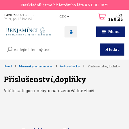
Naskladnili jsme hit letošního léta KNEDLÍČKY!
0
ks
+420 733 575 566
CZK
za
0 Kč
Po-čt, po 13 hodině
Menu
Hledat
Úvod
Maminky a miminka
Autosedačky
Příslušenství,doplňky
Příslušenství,doplňky
V této kategorii nebylo nalezeno žádné zboží.