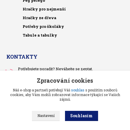
Peg perego
Hračky pro nejmenší
Hračky ze dřeva
Potřeby pro školáky
Tabule a tabulky
KONTAKTY
Potřebujete poradit? Neváhejte se zeptat.
+420 733 575 566
Zpracování cookies
Po-čt, po 13 hodině
Náš e-shop a partneři potřebují Váš
souhlas
s použitím souborů
pietrasova.p@seznam.cz
cookies, aby Vám mohli zobrazovat informace týkající se Vašich
zájmů.
Souhlasím
Nastavení