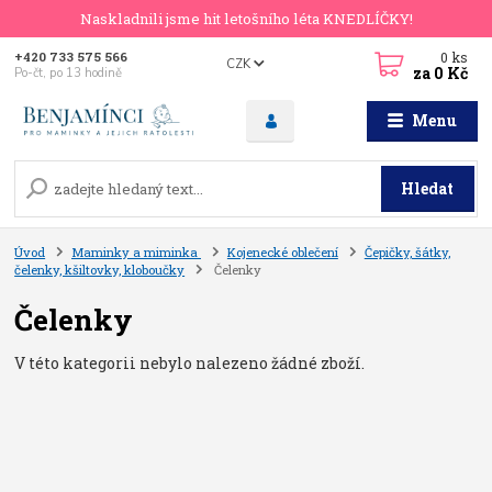
Naskladnili jsme hit letošního léta KNEDLÍČKY!
0
ks
+420 733 575 566
CZK
za
0 Kč
Po-čt, po 13 hodině
Menu
Hledat
Úvod
Maminky a miminka
Kojenecké oblečení
Čepičky, šátky,
čelenky, kšiltovky, kloboučky
Čelenky
Čelenky
V této kategorii nebylo nalezeno žádné zboží.