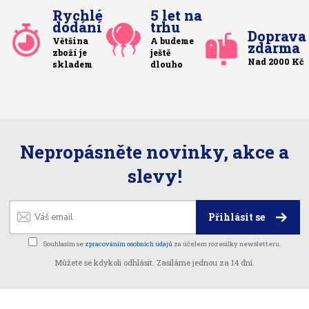
Rychlé
5 let na
dodání
trhu
Doprava
Většina
A budeme
zdarma
zboží je
ještě
Nad 2000 Kč
skladem
dlouho
Nepropásněte novinky, akce a
slevy!
Přihlásit se
Souhlasím se
zpracováním osobních údajů
za účelem rozesílky newsletteru.
Můžete se kdykoli odhlásit. Zasíláme jednou za 14 dní.