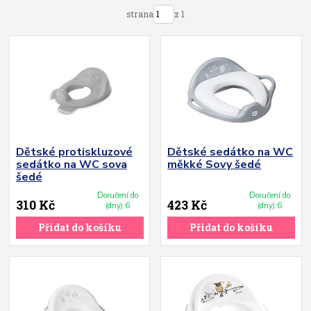
strana
z 1
Dětské protiskluzové
Dětské sedátko na WC
sedátko na WC sova
měkké Sovy šedé
šedé
Doručení do
Doručení do
310 Kč
423 Kč
(dny):6
(dny):6
Přidat do košíku
Přidat do košíku