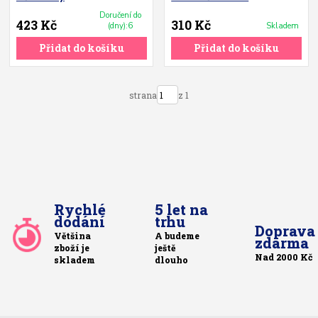
Doručení do
423 Kč
310 Kč
(dny):6
Skladem
Přidat do košíku
Přidat do košíku
strana
z 1
Rychlé
5 let na
dodání
trhu
Doprava
Většina
A budeme
zdarma
zboží je
ještě
Nad 2000 Kč
skladem
dlouho