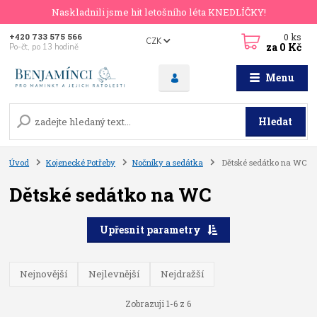
Naskladnili jsme hit letošního léta KNEDLÍČKY!
0
ks
+420 733 575 566
CZK
za
0 Kč
Po-čt, po 13 hodině
Menu
Hledat
Úvod
Kojenecké Potřeby
Nočníky a sedátka
Dětské sedátko na WC
Dětské sedátko na WC
Upřesnit parametry
Nejnovější
Nejlevnější
Nejdražší
Zobrazuji 1-6 z 6