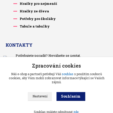
Hračky pro nejmenší
Hračky ze dřeva
Potřeby pro školáky
Tabule a tabulky
KONTAKTY
Potřebujete poradit? Neváhejte se zeptat.
+420 733 575 566
Zpracování cookies
Po-čt, po 13 hodině
Náš e-shop a partneři potřebují Váš
souhlas
s použitím souborů
pietrasova.p@seznam.cz
cookies, aby Vám mohli zobrazovat informace týkající se Vašich
zájmů.
Souhlasím
Nastavení
Benjaminci -
Vše pro děti a kojence
//
Grafika a kódování
: Poradnyweb.cz
Souhlas můžete odmítnout
zde
.