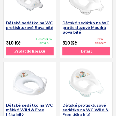
Dětské sedátko na WC
Dětské sedátko na WC
protiskluzové Sova bílé
protiskluzové Moudrá
Sova bílé
Doručení do
Není
310 Kč
310 Kč
(dny):6
skladem
Přidat do košíku
Detail
Dětské sedátko na WC
Dětské protiskluzové
měkké Wild & Free
sedátko na WC Wild &
liška bílý
Free liška bílé