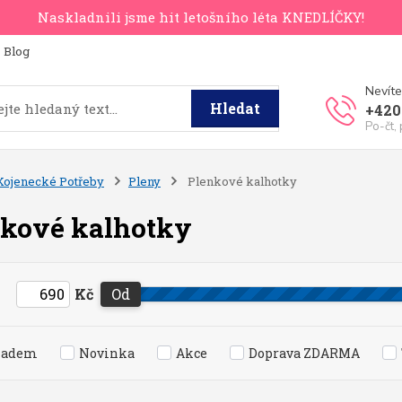
Naskladnili jsme hit letošního léta KNEDLÍČKY!
Blog
Nevíte
Hledat
+420
Po-čt,
Kojenecké Potřeby
Pleny
Plenkové kalhotky
kové kalhotky
Kč
Od
ladem
Novinka
Akce
Doprava ZDARMA