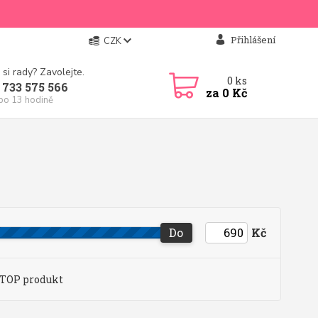
Přihlášení
CZK
 si rady? Zavolejte.
0
ks
 733 575 566
za
0 Kč
 po 13 hodině
Do
Kč
TOP produkt