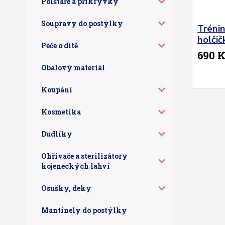
Polštáře a přikrývky
Soupravy do postýlky
Tréni
holčič
Péče o dítě
690 
Obalový materiál
Koupání
Kosmetika
Dudlíky
Ohřívače a sterilizátory
kojeneckých lahví
Osušky, deky
Mantinely do postýlky