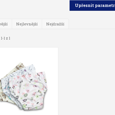
Upřesnit paramet
ější
Nejlevnější
Nejdražší
1-1 z 1