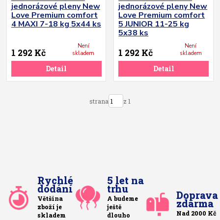
jednorázové pleny New
jednorázové pleny New
Love Premium comfort
Love Premium comfort
4 MAXI 7-18 kg 5x44 ks
5 JUNIOR 11-25 kg
5x38 ks
Není
Není
1 292 Kč
1 292 Kč
skladem
skladem
Detail
Detail
strana
z 1
Rychlé
5 let na
dodání
trhu
Doprava
Většina
A budeme
zdarma
zboží je
ještě
Nad 2000 Kč
skladem
dlouho