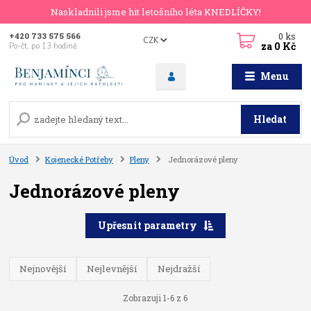
Naskladnili jsme hit letošního léta KNEDLÍČKY!
0
ks
+420 733 575 566
CZK
za
0 Kč
Po-čt, po 13 hodině
Menu
Hledat
Úvod
Kojenecké Potřeby
Pleny
Jednorázové pleny
Jednorázové pleny
Upřesnit parametry
Nejnovější
Nejlevnější
Nejdražší
Zobrazuji 1-6 z 6