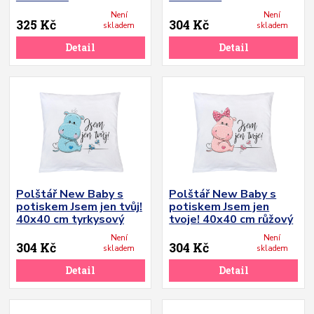
Není
Není
325 Kč
304 Kč
skladem
skladem
Detail
Detail
Polštář New Baby s
Polštář New Baby s
potiskem Jsem jen tvůj!
potiskem Jsem jen
40x40 cm tyrkysový
tvoje! 40x40 cm růžový
Není
Není
304 Kč
304 Kč
skladem
skladem
Detail
Detail