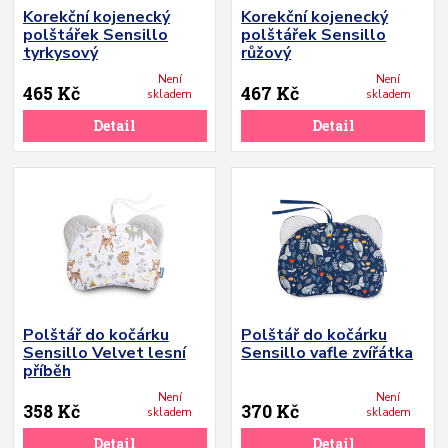
Korekční kojenecký
Korekční kojenecký
polštářek Sensillo
polštářek Sensillo
tyrkysový
růžový
Není
Není
465 Kč
467 Kč
skladem
skladem
Detail
Detail
Polštář do kočárku
Polštář do kočárku
Sensillo Velvet lesní
Sensillo vafle zvířátka
příběh
Není
Není
358 Kč
370 Kč
skladem
skladem
Detail
Detail