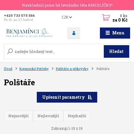
Naskladnili jsme hit letošního léta KNEDLÍČKY!
0
ks
+420 733 575 566
CZK
za
0 Kč
Po-čt, po 13 hodině
Menu
Hledat
Úvod
Kojenecké Potřeby
Polštáře a přikrývky
Polštáře
Polštáře
Upřesnit parametry
Nejnovější
Nejlevnější
Nejdražší
Zobrazuji 1-19 z 19