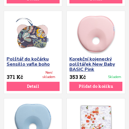
Polštář do kočárku
Korekční kojenecký
Sensillo vafle boho
polštářek New Baby
BASIC Pink
Není
371 Kč
353 Kč
skladem
Skladem
Detail
Přidat do košíku