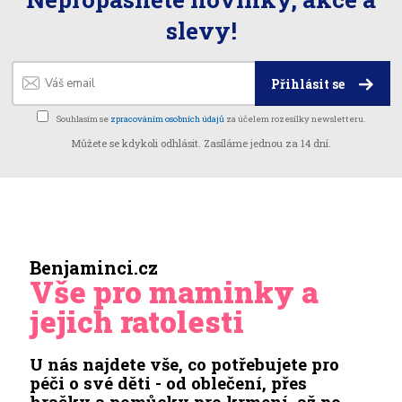
slevy!
Přihlásit se
Souhlasím se
zpracováním osobních údajů
za účelem rozesílky newsletteru.
Můžete se kdykoli odhlásit. Zasíláme jednou za 14 dní.
Benjaminci.cz
Vše pro maminky a
jejich ratolesti
U nás najdete vše, co potřebujete pro
péči o své děti - od oblečení, přes
hračky a pomůcky pro krmení, až po