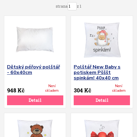
strana
z 1
Dětský péřový polštář
Polštář New Baby s
- 60x40cm
potiskem Pšššt
spinkám! 40x40 cm
Není
Není
948 Kč
304 Kč
skladem
skladem
Detail
Detail