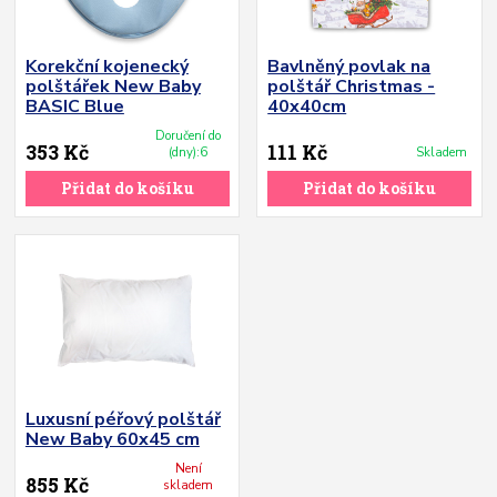
Korekční kojenecký
Bavlněný povlak na
polštářek New Baby
polštář Christmas -
BASIC Blue
40x40cm
Doručení do
353 Kč
111 Kč
(dny):6
Skladem
Přidat do košíku
Přidat do košíku
Luxusní péřový polštář
New Baby 60x45 cm
Není
855 Kč
skladem