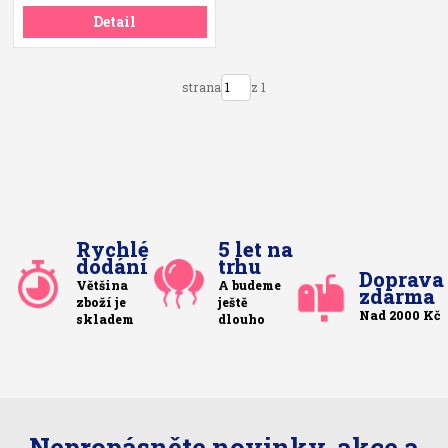
Detail
strana
z 1
Rychlé
5 let na
dodání
trhu
Doprava
Většina
A budeme
zdarma
zboží je
ještě
Nad 2000 Kč
skladem
dlouho
Nepropásněte novinky, akce a