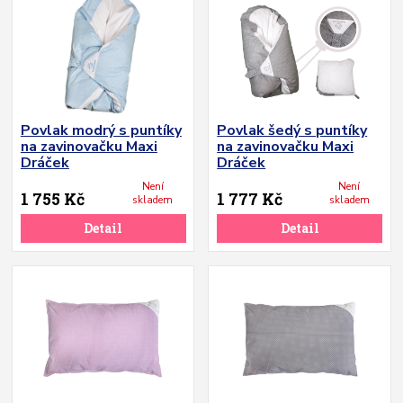
Povlak modrý s puntíky
Povlak šedý s puntíky
na zavinovačku Maxi
na zavinovačku Maxi
Dráček
Dráček
Není
Není
1 755 Kč
1 777 Kč
skladem
skladem
Detail
Detail