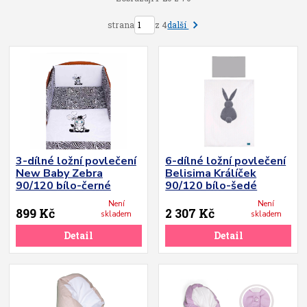
další
strana
z 4
3-dílné ložní povlečení
6-dílné ložní povlečení
New Baby Zebra
Belisima Králíček
90/120 bílo-černé
90/120 bílo-šedé
Není
Není
899 Kč
2 307 Kč
skladem
skladem
Detail
Detail