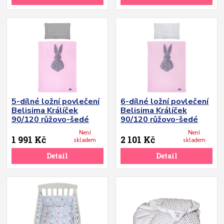
5-dílné ložní povlečení
6-dílné ložní povlečení
Belisima Králíček
Belisima Králíček
90/120 růžovo-šedé
90/120 růžovo-šedé
Není
Není
1 991 Kč
2 101 Kč
skladem
skladem
Detail
Detail