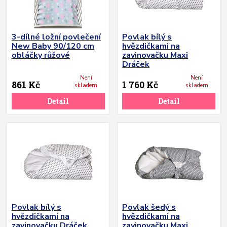
3-dílné ložní povlečení
Povlak bílý s
New Baby 90/120 cm
hvězdičkami na
obláčky růžové
zavinovačku Maxi
Dráček
Není
Není
861 Kč
1 760 Kč
skladem
skladem
Detail
Detail
Povlak bílý s
Povlak šedý s
hvězdičkami na
hvězdičkami na
zavinovačku Dráček
zavinovačku Maxi