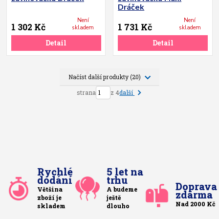
Dráček
Není
Není
1 302 Kč
1 731 Kč
skladem
skladem
Detail
Detail
Načíst další produkty (20)
další
strana
z 4
Rychlé
5 let na
dodání
trhu
Doprava
Většina
A budeme
zdarma
zboží je
ještě
Nad 2000 Kč
skladem
dlouho