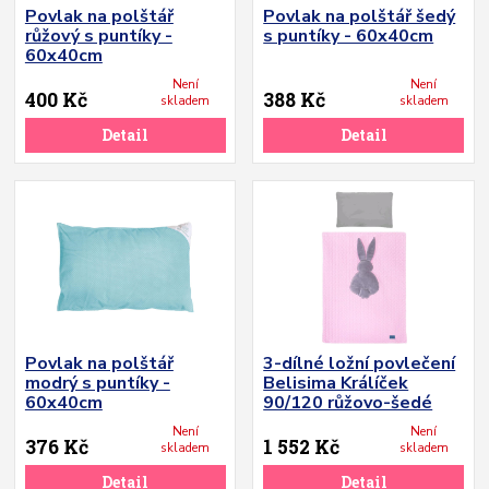
Povlak na polštář
Povlak na polštář šedý
růžový s puntíky -
s puntíky - 60x40cm
60x40cm
Není
Není
400 Kč
388 Kč
skladem
skladem
Detail
Detail
Povlak na polštář
3-dílné ložní povlečení
modrý s puntíky -
Belisima Králíček
60x40cm
90/120 růžovo-šedé
Není
Není
376 Kč
1 552 Kč
skladem
skladem
Detail
Detail