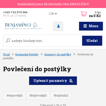
Naskladnili jsme hit letošního léta KNEDLÍČKY!
0
ks
+420 733 575 566
CZK
za
0 Kč
Po-čt, po 13 hodině
Menu
Hledat
Úvod
Kojenecké Potřeby
Soupravy do postýlky
Povlečení do
postýlky
Povlečení do postýlky
Upřesnit parametry
Nejnovější
Nejlevnější
Nejdražší
Zobrazuji 1-20 z 70