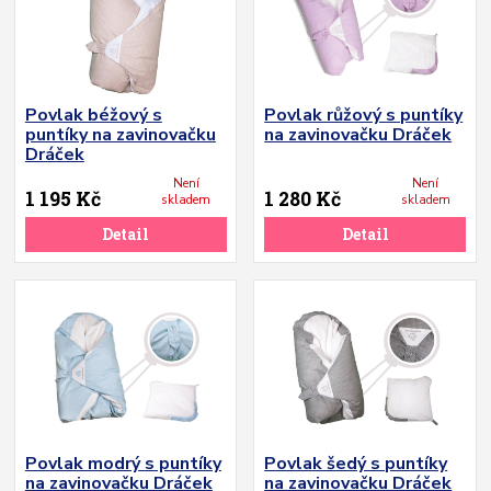
Povlak béžový s
Povlak růžový s puntíky
puntíky na zavinovačku
na zavinovačku Dráček
Dráček
Není
Není
1 195 Kč
1 280 Kč
skladem
skladem
Detail
Detail
Povlak modrý s puntíky
Povlak šedý s puntíky
na zavinovačku Dráček
na zavinovačku Dráček