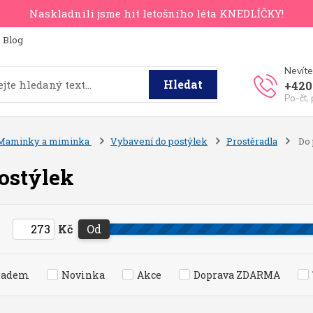
Naskladnili jsme hit letošního léta KNEDLÍČKY!
Blog
Nevíte
Hledat
+420
Po-čt,
Maminky a miminka
Vybavení do postýlek
Prostěradla
Do 
ostýlek
Kč
Od
ladem
Novinka
Akce
Doprava ZDARMA