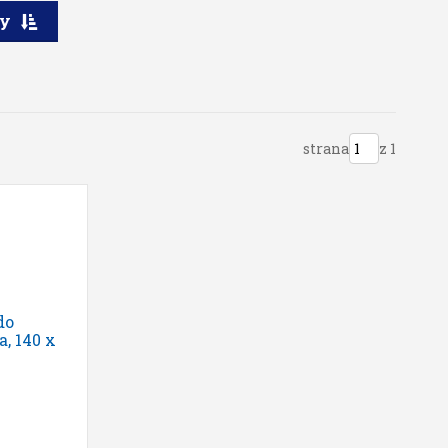
ry
strana
z 1