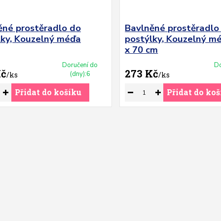
ěné prostěradlo do
Bavlněné prostěradlo
lky, Kouzelný méďa
postýlky, Kouzelný m
x 70 cm
Doručení do
Do
Kč
273 Kč
(dny):6
/
ks
/
ks
Přidat do košíku
Přidat do koš