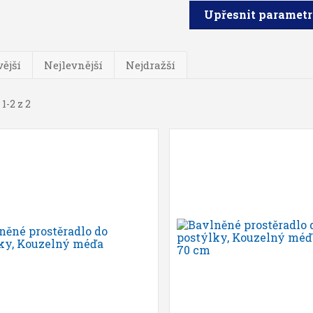
Upřesnit paramet
ější
Nejlevnější
Nejdražší
1-2 z 2