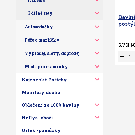
3 dílné sety
Bavln
postý
Autosedačky
Péče o mazlíčky
273 
Výprodej, slevy, doprodej
Móda pro maminky
Kojenecké Potřeby
Monitory dechu
Oblečení ze 100% bavlny
Nellys -zboží
Ortek -pomůcky