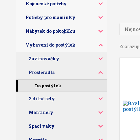
Kojenecké potřeby
Potřeby pro maminky
Nejnov
Nábytek do pokojíčku
Vybavení do postýlek
Zobrazuji 
Zavinovačky
Prostěradla
Do postýlek
2 dílné sety
Mantinely
Spací vaky
Kapsáře