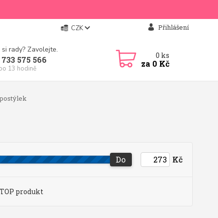
Přihlášení
CZK
 si rady? Zavolejte.
0
ks
 733 575 566
za
0 Kč
 po 13 hodině
postýlek
Do
Kč
TOP produkt