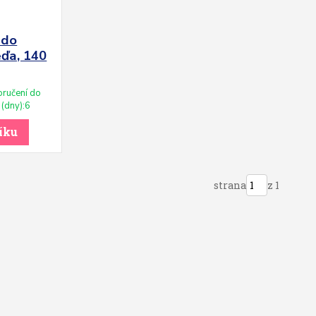
 do
éďa, 140
ručení do
(dny):6
íku
strana
z 1