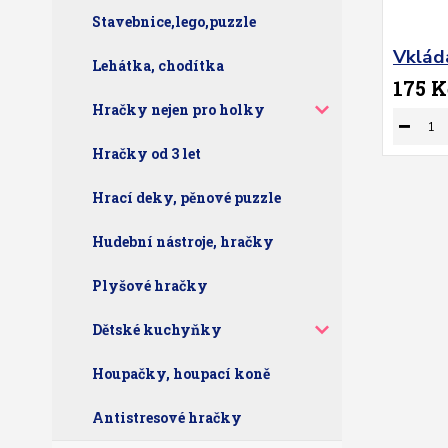
Stavebnice,lego,puzzle
Vkláda
Lehátka, chodítka
175 K
Hračky nejen pro holky
Hračky od 3 let
Hrací deky, pěnové puzzle
Hudební nástroje, hračky
Plyšové hračky
Dětské kuchyňky
Houpačky, houpací koně
Antistresové hračky