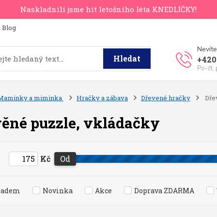
Naskladnili jsme hit letošního léta KNEDLÍČKY!
Blog
Nevíte
Hledat
+420
Po-čt,
Maminky a miminka
Hračky a zábava
Dřevené hračky
Dřev
ěné puzzle, vkládačky
Kč
Od
ladem
Novinka
Akce
Doprava ZDARMA