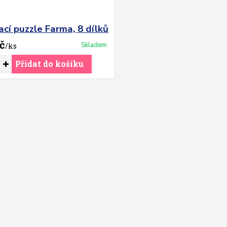
cí puzzle Farma, 8 dílků
č
Skladem
/
ks
Přidat do košíku