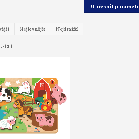
Upřesnit paramet
ější
Nejlevnější
Nejdražší
1-1 z 1