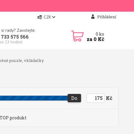
Přihlášení
CZK
 si rady? Zavolejte.
0
ks
 733 575 566
za
0 Kč
 po 13 hodině
ěné puzzle, vkládačky
Do
Kč
TOP produkt