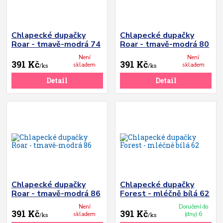
Chlapecké dupačky
Chlapecké dupačky
Roar - tmavě-modrá 74
Roar - tmavě-modrá 80
Není
Není
391 Kč
391 Kč
skladem
skladem
/
ks
/
ks
Detail
Detail
Chlapecké dupačky
Chlapecké dupačky
Roar - tmavě-modrá 86
Forest - mléčně bílá 62
Není
Doručení do
391 Kč
391 Kč
skladem
(dny):6
/
ks
/
ks