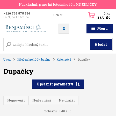
Naskladnili jsme hit letošního léta KNEDLÍČKY!
0
ks
+420 733 575 566
CZK
za
0 Kč
Po-čt, po 13 hodině
Menu
Hledat
Úvod
Oblečení ze 100% bavlny
Kojenecké
Dupačky
Dupačky
Upřesnit parametry
Nejnovější
Nejlevnější
Nejdražší
Zobrazuji 1-10 z 10