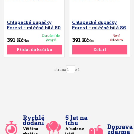
Chlapecké dupačky
Chlapecké dupačky
Forest - mléčně bílá 80
Forest - mléčně bílá 86
Doručení do
Není
391 Kč
391 Kč
(dny):6
skladem
/
ks
/
ks
Přidat do košíku
Detail
strana
z 1
Rychlé
5 let na
dodání
trhu
Doprava
Většina
A budeme
zdarma
zboží je
ještě